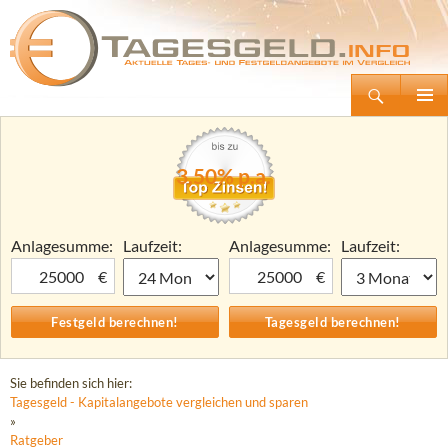
Suchen
Tagesgeld.info – Tagesgeldkonten vergleichen und Tagesgeld-Zinsen berechnen
Zum
Primäre
Inhalt
Menü
springen
3,50% p.a.
Anlagesumme:
Laufzeit:
Anlagesumme:
Laufzeit:
€
€
Sie befinden sich hier:
Tagesgeld - Kapitalangebote vergleichen und sparen
»
Ratgeber