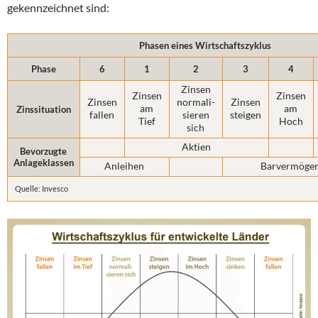
gekennzeichnet sind:
Phasen eines Wirtschaftszyklus
Phase
6
1
2
3
4
Zinsen
Zinsen
Zinsen
Zinsen
normali­
Zinsen
am
am
Zinssituation
fallen
sieren
steigen
Tief
Hoch
sich
Aktien
Bevorzugte
Anlageklassen
Anleihen
Barvermöge
Quelle: Invesco