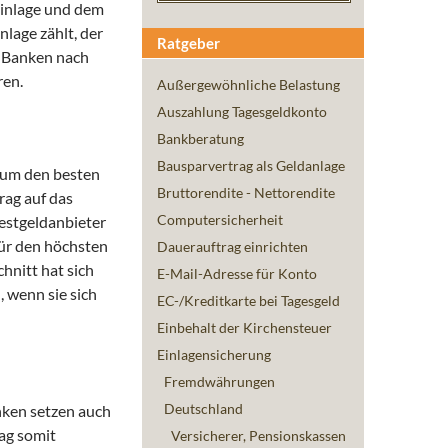
einlage und dem
lage zählt, der
Ratgeber
n Banken nach
ren.
Außergewöhnliche Belastung
Auszahlung Tagesgeldkonto
Bankberatung
Bausparvertrag als Geldanlage
n um den besten
Bruttorendite - Nettorendite
rag auf das
Computersicherheit
Festgeldanbieter
für den höchsten
Dauerauftrag einrichten
hnitt hat sich
E-Mail-Adresse für Konto
 wenn sie sich
EC-/Kreditkarte bei Tagesgeld
Einbehalt der Kirchensteuer
Einlagensicherung
Fremdwährungen
Deutschland
nken setzen auch
rag somit
Versicherer, Pensionskassen