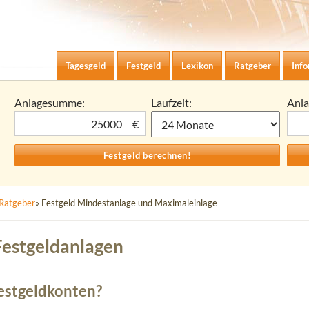
Zum Inhalt springen
agesgeld-Zinsen berechnen
Tagesgeld
Festgeld
Lexikon
Ratgeber
Inf
Anlagesumme:
Laufzeit:
Anl
€
Ratgeber
» Festgeld Mindestanlage und Maximaleinlage
Festgeldanlagen
Festgeldkonten?