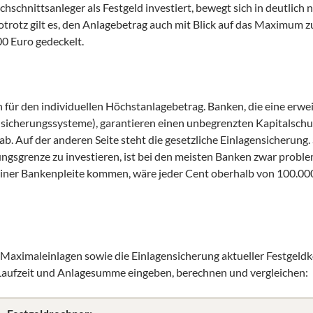
hschnittsanleger als Festgeld investiert, bewegt sich in deutlich 
otrotz gilt es, den Anlagebetrag auch mit Blick auf das Maximum zu
0 Euro gedeckelt.
n für den individuellen Höchstanlagebetrag. Banken, die eine erwe
ensicherungssysteme), garantieren einen unbegrenzten Kapitalschu
 Auf der anderen Seite steht die gesetzliche Einlagensicherung. S
ungsgrenze zu investieren, ist bei den meisten Banken zwar proble
u einer Bankenpleite kommen, wäre jeder Cent oberhalb von 100.00
d Maximaleinlagen sowie die Einlagensicherung aktueller Festgel
h Laufzeit und Anlagesumme eingeben, berechnen und vergleichen: