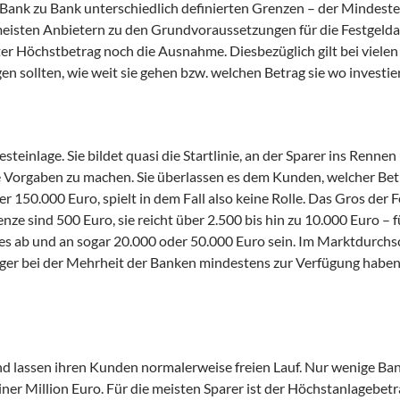
 Bank zu Bank unterschiedlich definierten Grenzen – der Mindest
isten Anbietern zu den Grundvoraussetzungen für die Festgeldan
ter Höchstbetrag noch die Ausnahme. Diesbezüglich gilt bei viele
en sollten, wie weit sie gehen bzw. welchen Betrag sie wo investie
teinlage. Sie bildet quasi die Startlinie, an der Sparer ins Renne
re Vorgaben zu machen. Sie überlassen es dem Kunden, welcher Bet
 150.000 Euro, spielt in dem Fall also keine Rolle. Das Gros der 
ze sind 500 Euro, sie reicht über 2.500 bis hin zu 10.000 Euro – 
es ab und an sogar 20.000 oder 50.000 Euro sein. Im Marktdurchsc
leger bei der Mehrheit der Banken mindestens zur Verfügung haben,
d lassen ihren Kunden normalerweise freien Lauf. Nur wenige Ba
einer Million Euro. Für die meisten Sparer ist der Höchstanlagebet