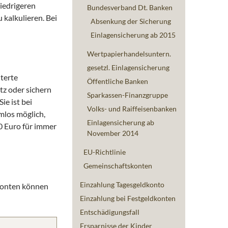
niedrigeren
Bundesverband Dt. Banken
 kalkulieren. Bei
Absenkung der Sicherung
Einlagensicherung ab 2015
Wertpapierhandelsuntern.
gesetzl. Einlagensicherung
iterte
Öffentliche Banken
tz oder sichern
Sparkassen-Finanzgruppe
ie ist bei
Volks- und Raiffeisenbanken
mlos möglich,
Einlagensicherung ab
0 Euro für immer
November 2014
EU-Richtlinie
Gemeinschaftskonten
Einzahlung Tagesgeldkonto
dkonten können
Einzahlung bei Festgeldkonten
Entschädigungsfall
Ersparnisse der Kinder