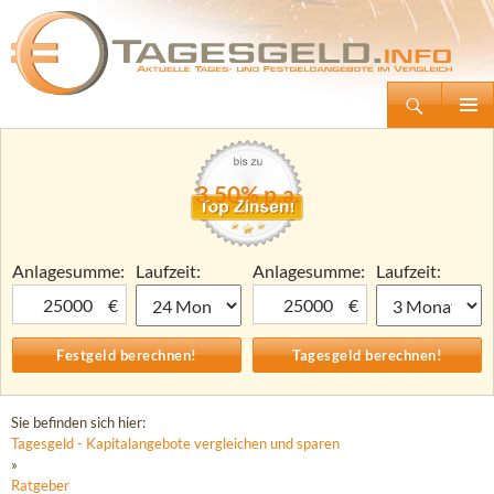
Suchen
Tagesgeld.info – Tagesgeldkonten vergleichen und Tagesgeld-Zinsen berechnen
Zum
Primäre
Inhalt
Menü
springen
3,50% p.a.
Anlagesumme:
Laufzeit:
Anlagesumme:
Laufzeit:
€
€
Sie befinden sich hier:
Tagesgeld - Kapitalangebote vergleichen und sparen
»
Ratgeber