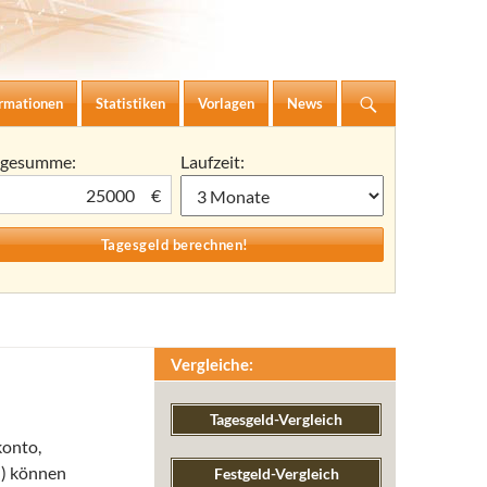
ormationen
Statistiken
Vorlagen
News
agesumme:
Laufzeit:
€
Vergleiche:
Tagesgeld-Vergleich
konto,
n) können
Festgeld-Vergleich