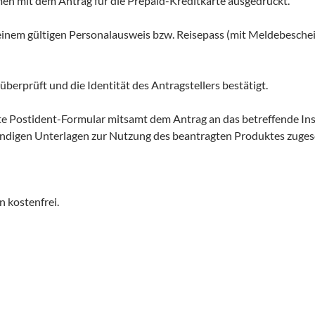
en mit dem Antrag für die Prepaid-Kreditkarte ausgedruckt.
inem gültigen Personalausweis bzw. Reisepass (mit Meldebeschei
erprüft und die Identität des Antragstellers bestätigt.
e Postident-Formular mitsamt dem Antrag an das betreffende Inst
digen Unterlagen zur Nutzung des beantragten Produktes zugesc
n kostenfrei.