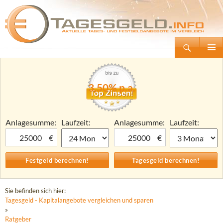
Suchen
Tagesgeld.info – Tagesgeldkonten vergleichen und Tagesgeld-Zinsen berechnen
Zum
Primäre
Inhalt
Menü
springen
3,50% p.a.
Anlagesumme:
Laufzeit:
Anlagesumme:
Laufzeit:
€
€
Sie befinden sich hier:
Tagesgeld - Kapitalangebote vergleichen und sparen
»
Ratgeber