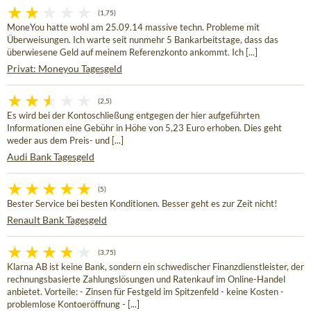
(1,75)
MoneYou hatte wohl am 25.09.14 massive techn. Probleme mit
Überweisungen. Ich warte seit nunmehr 5 Bankarbeitstage, dass das
überwiesene Geld auf meinem Referenzkonto ankommt. Ich [...]
Privat: Moneyou Tagesgeld
(2,5)
Es wird bei der Kontoschließung entgegen der hier aufgeführten
Informationen eine Gebühr in Höhe von 5,23 Euro erhoben. Dies geht
weder aus dem Preis- und [...]
Audi Bank Tagesgeld
(5)
Bester Service bei besten Konditionen. Besser geht es zur Zeit nicht!
Renault Bank Tagesgeld
(3,75)
Klarna AB ist keine Bank, sondern ein schwedischer Finanzdienstleister, der
rechnungsbasierte Zahlungslösungen und Ratenkauf im Online-Handel
anbietet. Vorteile: - Zinsen für Festgeld im Spitzenfeld - keine Kosten -
problemlose Kontoeröffnung - [...]