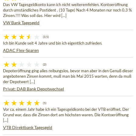
Das VW Tagesgeldkonto kann ich nicht weiteremfehlen. Kontoeröffnung
durch umständliches Postident . (10 Tage) Nach 4 Monaten nur noch 0,3 %
Zinsen.!!!! Was soll das. Hier wird [...]
VW Bank Tagesgeld
(3,5)
Ich bin Kunde seit 4 Jahre und bin ich eigentlich zufrieden.
ADAC Flex-Sparen
(2)
Depoteröffnung ging alles reibungslos, bevor man aber in den Genuß dieser
angebotenen Zinsen kommt, muß man bis Mai 2015 warten, denn da muß
der Depotwert [...]
Privat: DAB Bank Depotwechsel
(5)
Vor ca. einem Jahr habe ich ein Tagesgeldkonto bei der VTB eröffnet. Der
Grund war, dass die Zinsen dort am höchsten waren. Die Kontoeröffnung
[...]
VTB Direktbank Tagesgeld