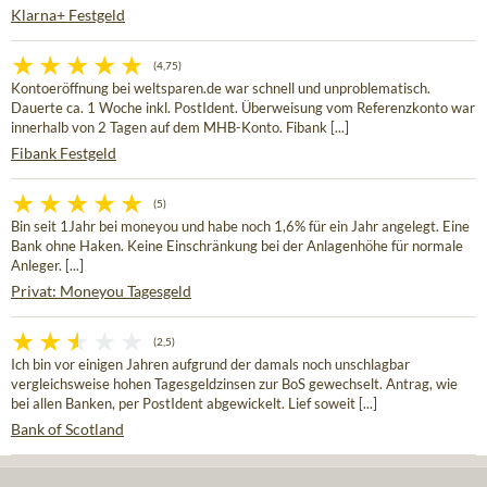
Klarna+ Festgeld
(4,75)
Kontoeröffnung bei weltsparen.de war schnell und unproblematisch.
Dauerte ca. 1 Woche inkl. PostIdent. Überweisung vom Referenzkonto war
innerhalb von 2 Tagen auf dem MHB-Konto. Fibank [...]
Fibank Festgeld
(5)
Bin seit 1Jahr bei moneyou und habe noch 1,6% für ein Jahr angelegt. Eine
Bank ohne Haken. Keine Einschränkung bei der Anlagenhöhe für normale
Anleger. [...]
Privat: Moneyou Tagesgeld
(2,5)
Ich bin vor einigen Jahren aufgrund der damals noch unschlagbar
vergleichsweise hohen Tagesgeldzinsen zur BoS gewechselt. Antrag, wie
bei allen Banken, per PostIdent abgewickelt. Lief soweit [...]
Bank of Scotland