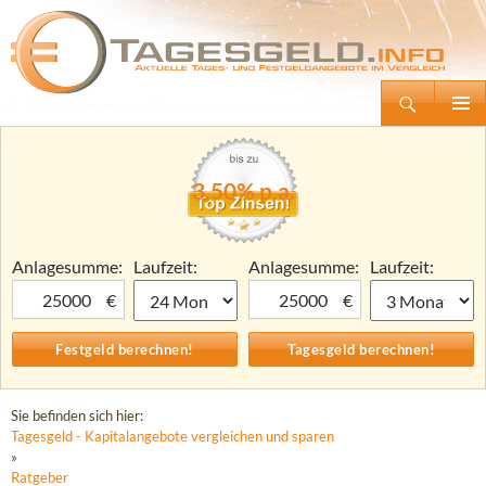
Suchen
Tagesgeld.info – Tagesgeldkonten vergleichen und Tagesgeld-Zinsen berechnen
Zum
Primäre
Inhalt
Menü
springen
3,50% p.a.
Anlagesumme:
Laufzeit:
Anlagesumme:
Laufzeit:
€
€
Sie befinden sich hier:
Tagesgeld - Kapitalangebote vergleichen und sparen
»
Ratgeber