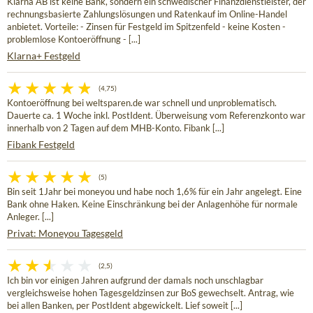
Klarna AB ist keine Bank, sondern ein schwedischer Finanzdienstleister, der
rechnungsbasierte Zahlungslösungen und Ratenkauf im Online-Handel
anbietet. Vorteile: - Zinsen für Festgeld im Spitzenfeld - keine Kosten -
problemlose Kontoeröffnung - [...]
Klarna+ Festgeld
(4,75)
Kontoeröffnung bei weltsparen.de war schnell und unproblematisch.
Dauerte ca. 1 Woche inkl. PostIdent. Überweisung vom Referenzkonto war
innerhalb von 2 Tagen auf dem MHB-Konto. Fibank [...]
Fibank Festgeld
(5)
Bin seit 1Jahr bei moneyou und habe noch 1,6% für ein Jahr angelegt. Eine
Bank ohne Haken. Keine Einschränkung bei der Anlagenhöhe für normale
Anleger. [...]
Privat: Moneyou Tagesgeld
(2,5)
Ich bin vor einigen Jahren aufgrund der damals noch unschlagbar
vergleichsweise hohen Tagesgeldzinsen zur BoS gewechselt. Antrag, wie
bei allen Banken, per PostIdent abgewickelt. Lief soweit [...]