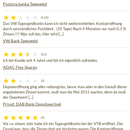
Postova banka Tagesgeld
(2,25)
Das VW Tagesgeldkonto kann ich nicht weiteremfehlen. Kontoeröffnung
durch umständliches Postident . (10 Tage) Nach 4 Monaten nur noch 0,3 %
Zinsen.!!!! Was soll das. Hier wird [...]
VW Bank Tagesgeld
(3,5)
Ich bin Kunde seit 4 Jahre und bin ich eigentlich zufrieden.
ADAC Flex-Sparen
(2)
Depoteröffnung ging alles reibungslos, bevor man aber in den Genuß dieser
angebotenen Zinsen kommt, muß man bis Mai 2015 warten, denn da muß
der Depotwert [...]
Privat: DAB Bank Depotwechsel
(5)
Vor ca. einem Jahr habe ich ein Tagesgeldkonto bei der VTB eröffnet. Der
Grund war, dass die Zinsen dort am höchsten waren. Die Kontoeröffnung