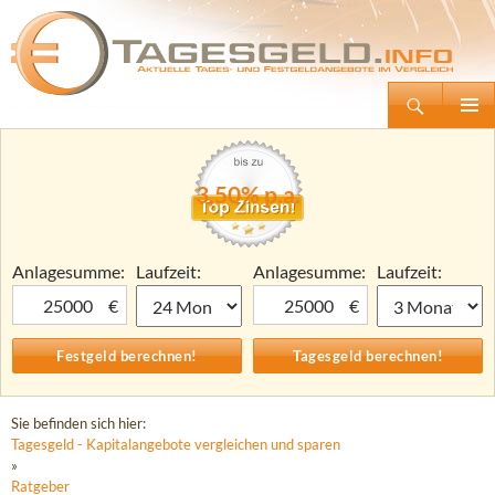
Suchen
Tagesgeld.info – Tagesgeldkonten vergleichen und Tagesgeld-Zinsen berechnen
Zum
Primäre
Inhalt
Menü
springen
3,50% p.a.
Anlagesumme:
Laufzeit:
Anlagesumme:
Laufzeit:
€
€
Sie befinden sich hier:
Tagesgeld - Kapitalangebote vergleichen und sparen
»
Ratgeber