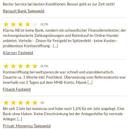
Bester Service bei besten Konditionen. Besser geht es zur Zeit nicht!
Renault Bank Tagesgeld
(3,75)
Klarna AB ist keine Bank, sondern ein schwedischer Finanzdienstleister, der
rechnungsbasierte Zahlungslösungen und Ratenkauf im Online-Handel
anbietet. Vorteile: - Zinsen für Festgeld im Spitzenfeld - keine Kosten -
problemlose Kontoeröffnung - [...]
Klarna+ Festgeld
(4,75)
Kontoeröffnung bei weltsparen.de war schnell und unproblematisch.
Dauerte ca. 1 Woche inkl. PostIdent. Überweisung vom Referenzkonto war
innerhalb von 2 Tagen auf dem MHB-Konto. Fibank [...]
Fibank Festgeld
(5)
Bin seit 1Jahr bei moneyou und habe noch 1,6% für ein Jahr angelegt. Eine
Bank ohne Haken. Keine Einschränkung bei der Anlagenhöhe für normale
Anleger. [...]
Privat: Moneyou Tagesgeld