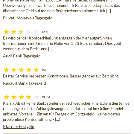
MoneYou hatte wohl am 25.09.14 massive techn. Probleme mit
Überweisungen. Ich warte seit nunmehr 5 Bankarbeitstage, dass das
überwiesene Geld auf meinem Referenzkonto ankommt. Ich [...]
Privat: Moneyou Tagesgeld
(2,5)
Es wird bei der Kontoschließung entgegen der hier aufgeführten
Informationen eine Gebühr in Höhe von 5,23 Euro erhoben. Dies geht
weder aus dem Preis- und [...]
Audi Bank Tagesgeld
(5)
Bester Service bei besten Konditionen. Besser geht es zur Zeit nicht!
Renault Bank Tagesgeld
(3,75)
Klarna AB ist keine Bank, sondern ein schwedischer Finanzdienstleister, der
rechnungsbasierte Zahlungslösungen und Ratenkauf im Online-Handel
anbietet. Vorteile: - Zinsen für Festgeld im Spitzenfeld - keine Kosten -
problemlose Kontoeröffnung - [...]
Klarna+ Festgeld