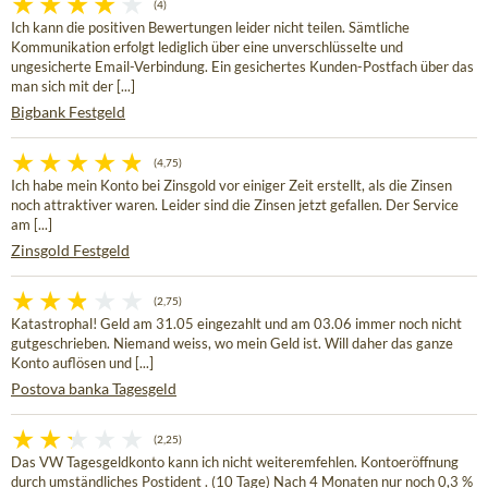
(4)
Ich kann die positiven Bewertungen leider nicht teilen. Sämtliche
Kommunikation erfolgt lediglich über eine unverschlüsselte und
ungesicherte Email-Verbindung. Ein gesichertes Kunden-Postfach über das
man sich mit der [...]
Bigbank Festgeld
(4,75)
Ich habe mein Konto bei Zinsgold vor einiger Zeit erstellt, als die Zinsen
noch attraktiver waren. Leider sind die Zinsen jetzt gefallen. Der Service
am [...]
Zinsgold Festgeld
(2,75)
Katastrophal! Geld am 31.05 eingezahlt und am 03.06 immer noch nicht
gutgeschrieben. Niemand weiss, wo mein Geld ist. Will daher das ganze
Konto auflösen und [...]
Postova banka Tagesgeld
(2,25)
Das VW Tagesgeldkonto kann ich nicht weiteremfehlen. Kontoeröffnung
durch umständliches Postident . (10 Tage) Nach 4 Monaten nur noch 0,3 %