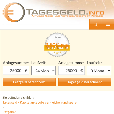
Suchen
Tagesgeld.info – Tagesgeldkonten vergleichen und Tagesgeld-Zinsen berechnen
Zum
Primäre
Inhalt
Menü
springen
3,50% p.a.
Anlagesumme:
Laufzeit:
Anlagesumme:
Laufzeit:
€
€
Sie befinden sich hier:
Tagesgeld - Kapitalangebote vergleichen und sparen
»
Ratgeber