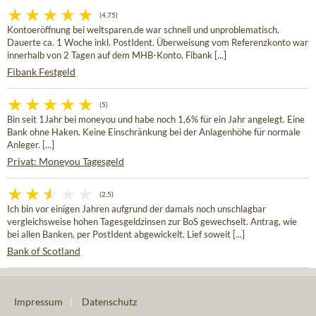
(4,75)
Kontoeröffnung bei weltsparen.de war schnell und unproblematisch.
Dauerte ca. 1 Woche inkl. PostIdent. Überweisung vom Referenzkonto war
innerhalb von 2 Tagen auf dem MHB-Konto. Fibank [...]
Fibank Festgeld
(5)
Bin seit 1Jahr bei moneyou und habe noch 1,6% für ein Jahr angelegt. Eine
Bank ohne Haken. Keine Einschränkung bei der Anlagenhöhe für normale
Anleger. [...]
Privat: Moneyou Tagesgeld
(2,5)
Ich bin vor einigen Jahren aufgrund der damals noch unschlagbar
vergleichsweise hohen Tagesgeldzinsen zur BoS gewechselt. Antrag, wie
bei allen Banken, per PostIdent abgewickelt. Lief soweit [...]
Bank of Scotland
Impressum
|
Datenschutz