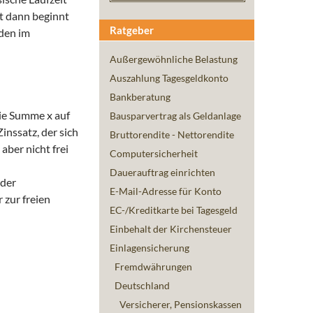
st dann beginnt
Ratgeber
rden im
Außergewöhnliche Belastung
Auszahlung Tagesgeldkonto
Bankberatung
sie Summe x auf
Bausparvertrag als Geldanlage
inssatz, der sich
Bruttorendite - Nettorendite
aber nicht frei
Computersicherheit
Dauerauftrag einrichten
 der
E-Mail-Adresse für Konto
 zur freien
EC-/Kreditkarte bei Tagesgeld
Einbehalt der Kirchensteuer
Einlagensicherung
Fremdwährungen
Deutschland
Versicherer, Pensionskassen