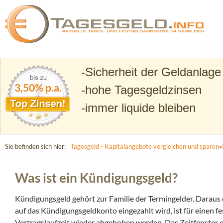
Suchen
Tagesgeld.info – Tagesgeldkonten vergleichen und T
Sicherheit der Geldanlage
3,50% p.a.
hohe Tagesgeldzinsen
immer liquide bleiben
Sie befinden sich hier:
Tagesgeld - Kapitalangebote vergleichen und sparen
»
Was ist ein Kündigungsgeld?
Kündigungsgeld gehört zur Familie der Termingelder. Daraus e
auf das Kündigungsgeldkonto eingezahlt wird, ist für einen f
Vertragslaufzeit wieder abgehoben werden. Das Zeitfenster en