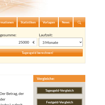
ormationen
Statistiken
Vorlagen
News
agesumme:
Laufzeit:
€
Vergleiche:
Tagesgeld-Vergleich
Der Betrag, der
 der
Festgeld-Vergleich
ische Laufzeit