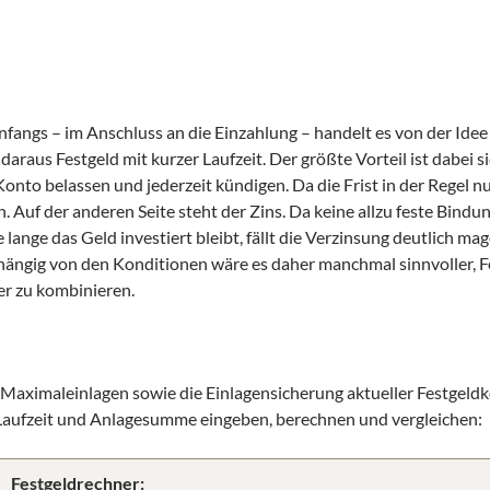
fangs – im Anschluss an die Einzahlung – handelt es von der Idee
raus Festgeld mit kurzer Laufzeit. Der größte Vorteil ist dabei si
 Konto belassen und jederzeit kündigen. Da die Frist in der Regel 
n. Auf der anderen Seite steht der Zins. Da keine allzu feste Bind
lange das Geld investiert bleibt, fällt die Verzinsung deutlich mage
bhängig von den Konditionen wäre es daher manchmal sinnvoller, F
er zu kombinieren.
d Maximaleinlagen sowie die Einlagensicherung aktueller Festgel
h Laufzeit und Anlagesumme eingeben, berechnen und vergleichen:
Festgeldrechner: