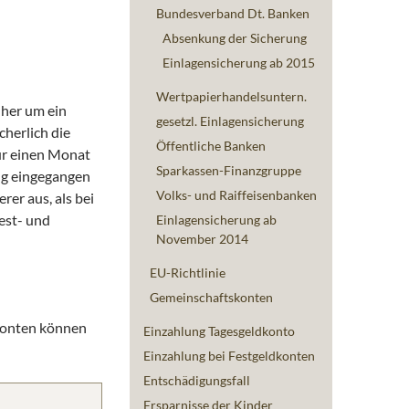
Bundesverband Dt. Banken
Absenkung der Sicherung
Einlagensicherung ab 2015
Wertpapierhandelsuntern.
 her um ein
gesetzl. Einlagensicherung
cherlich die
Öffentliche Banken
nur einen Monat
Sparkassen-Finanzgruppe
ung eingegangen
Volks- und Raiffeisenbanken
rer aus, als bei
est- und
Einlagensicherung ab
November 2014
EU-Richtlinie
Gemeinschaftskonten
dkonten können
Einzahlung Tagesgeldkonto
Einzahlung bei Festgeldkonten
Entschädigungsfall
Ersparnisse der Kinder