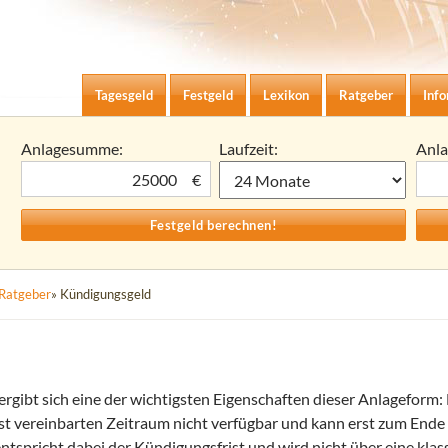
Zum Inhalt springen
agesgeld-Zinsen berechnen
Tagesgeld
Festgeld
Lexikon
Ratgeber
Inf
Anlagesumme:
Laufzeit:
Anl
€
Ratgeber
» Kündigungsgeld
rgibt sich eine der wichtigsten Eigenschaften dieser Anlageform: 
est vereinbarten Zeitraum nicht verfügbar und kann erst zum Ende
tspricht dabei der Kündigungsfrist und wird nicht über eine klass