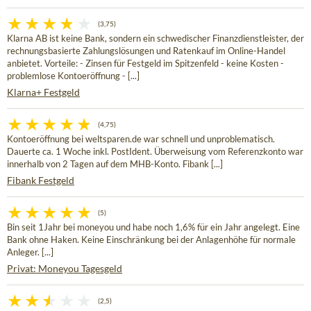
(3,75)
Klarna AB ist keine Bank, sondern ein schwedischer Finanzdienstleister, der
rechnungsbasierte Zahlungslösungen und Ratenkauf im Online-Handel
anbietet. Vorteile: - Zinsen für Festgeld im Spitzenfeld - keine Kosten -
problemlose Kontoeröffnung - [...]
Klarna+ Festgeld
(4,75)
Kontoeröffnung bei weltsparen.de war schnell und unproblematisch.
Dauerte ca. 1 Woche inkl. PostIdent. Überweisung vom Referenzkonto war
innerhalb von 2 Tagen auf dem MHB-Konto. Fibank [...]
Fibank Festgeld
(5)
Bin seit 1Jahr bei moneyou und habe noch 1,6% für ein Jahr angelegt. Eine
Bank ohne Haken. Keine Einschränkung bei der Anlagenhöhe für normale
Anleger. [...]
Privat: Moneyou Tagesgeld
(2,5)