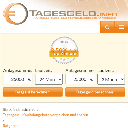
Suchen
Tagesgeld.info – Tagesgeldkonten vergleichen und Tagesgeld-Zinsen berechnen
Zum
Primäre
Inhalt
Menü
springen
3,50% p.a.
Anlagesumme:
Laufzeit:
Anlagesumme:
Laufzeit:
€
€
Sie befinden sich hier:
Tagesgeld - Kapitalangebote vergleichen und sparen
»
Ratgeber