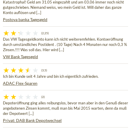
Katastrophal! Geld am 31.05 eingezahlt und am 03.06 immer noch nicht
gutgeschrieben. Niemand weiss, wo mein Geld ist. Will daher das ganze
Konto auflösen und [...]
Postova banka Tagesgeld
(2,25)
Das VW Tagesgeldkonto kann ich nicht weiteremfehlen. Kontoeröffnung
durch umständliches Postident . (10 Tage) Nach 4 Monaten nur noch 0,3 %
Zinsen.!!!! Was soll das. Hier wird [...]
VW Bank Tagesgeld
(3,5)
Ich bin Kunde seit 4 Jahre und bin ich eigentlich zufrieden.
ADAC Flex-Sparen
(2)
Depoteröffnung ging alles reibungslos, bevor man aber in den Genuß dieser
angebotenen Zinsen kommt, muß man bis Mai 2015 warten, denn da muß
der Depotwert [...]
Privat: DAB Bank Depotwechsel