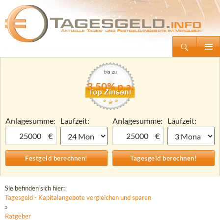
Suchen
Tagesgeld.info – Tagesgeldkonten vergleichen und Tagesgeld-Zinsen berechnen
Zum
Primäre
Inhalt
Menü
springen
3,50% p.a.
Anlagesumme:
Laufzeit:
Anlagesumme:
Laufzeit:
€
€
Sie befinden sich hier:
Tagesgeld - Kapitalangebote vergleichen und sparen
»
Ratgeber