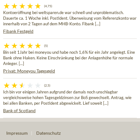
(4,75)
Kontoeröffnung bei weltsparen.de war schnell und unproblematisch.
Dauerte ca. 1 Woche inkl. PostIdent. Überweisung vom Referenzkonto war
innerhalb von 2 Tagen auf dem MHB-Konto. Fibank [...]
Fibank Festgeld
(5)
Bin seit 1Jahr bei moneyou und habe noch 1,6% für ein Jahr angelegt. Eine
Bank ohne Haken. Keine Einschränkung bei der Anlagenhöhe für normale
Anleger. [...]
Privat: Moneyou Tagesgeld
(2,5)
Ich bin vor einigen Jahren aufgrund der damals noch unschlagbar
vergleichsweise hohen Tagesgeldzinsen zur BoS gewechselt. Antrag, wie
bei allen Banken, per PostIdent abgewickelt. Lief soweit [...]
Bank of Scotland
Impressum
|
Datenschutz