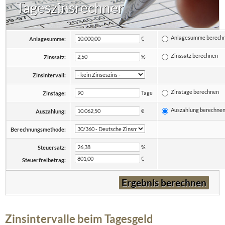
Tageszinsrechner
Anlagesumme berech
€
Anlagesumme:
Zinssatz berechnen
%
Zinssatz:
Zinsintervall:
Zinstage berechnen
Tage
Zinstage:
Auszahlung berechne
€
Auszahlung:
Berechnungsmethode:
%
Steuersatz:
€
Steuerfreibetrag:
Zinsintervalle beim Tagesgeld