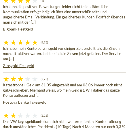
(4)
Ich kann die positiven Bewertungen leider nicht teilen. Sämtliche
Kommunikation erfolgt lediglich über eine unverschlüsselte und
ungesicherte Email-Verbindung. Ein gesichertes Kunden-Postfach über das
man sich mit der [...]
Bigbank Festgeld
(4,75)
Ich habe mein Konto bei Zinsgold vor einiger Zeit erstellt, als die Zinsen
noch attraktiver waren. Leider sind die Zinsen jetzt gefallen. Der Service
am [...]
Zinsgold Festgeld
(2,75)
Katastrophal! Geld am 31.05 eingezahlt und am 03.06 immer noch nicht
gutgeschrieben. Niemand weiss, wo mein Geld ist. Will daher das ganze
Konto auflösen und [...]
Postova banka Tagesgeld
(2,25)
Das VW Tagesgeldkonto kann ich nicht weiteremfehlen. Kontoeröffnung
durch umständliches Postident . (10 Tage) Nach 4 Monaten nur noch 0,3 %