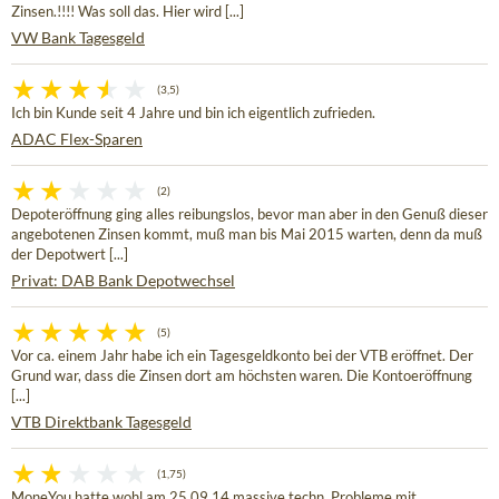
Zinsen.!!!! Was soll das. Hier wird [...]
VW Bank Tagesgeld
(3,5)
Ich bin Kunde seit 4 Jahre und bin ich eigentlich zufrieden.
ADAC Flex-Sparen
(2)
Depoteröffnung ging alles reibungslos, bevor man aber in den Genuß dieser
angebotenen Zinsen kommt, muß man bis Mai 2015 warten, denn da muß
der Depotwert [...]
Privat: DAB Bank Depotwechsel
(5)
Vor ca. einem Jahr habe ich ein Tagesgeldkonto bei der VTB eröffnet. Der
Grund war, dass die Zinsen dort am höchsten waren. Die Kontoeröffnung
[...]
VTB Direktbank Tagesgeld
(1,75)
MoneYou hatte wohl am 25.09.14 massive techn. Probleme mit