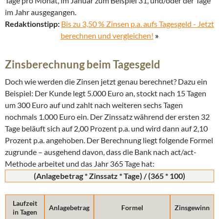
Tage pro Monat, im Januar zum Beispiel 31, und/oder der Tage
im Jahr ausgegangen.
Redaktionstipp:
Bis zu 3,50 % Zinsen p.a. aufs Tagesgeld - Jetzt
berechnen und vergleichen!
»
Zinsberechnung beim Tagesgeld
Doch wie werden die Zinsen jetzt genau berechnet? Dazu ein
Beispiel: Der Kunde legt 5.000 Euro an, stockt nach 15 Tagen
um 300 Euro auf und zahlt nach weiteren sechs Tagen
nochmals 1.000 Euro ein. Der Zinssatz während der ersten 32
Tage beläuft sich auf 2,00 Prozent p.a. und wird dann auf 2,10
Prozent p.a. angehoben. Der Berechnung liegt folgende Formel
zugrunde – ausgehend davon, dass die Bank nach act/act-
Methode arbeitet und das Jahr 365 Tage hat:
(Anlagebetrag * Zinssatz * Tage) / (365 * 100)
Laufzeit
Anlagebetrag
Formel
Zinsgewinn
in Tagen