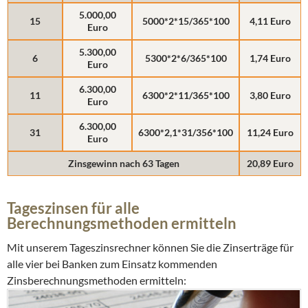
5.000,00
15
5000*2*15/365*100
4,11 Euro
Euro
5.300,00
6
5300*2*6/365*100
1,74 Euro
Euro
6.300,00
11
6300*2*11/365*100
3,80 Euro
Euro
6.300,00
31
6300*2,1*31/356*100
11,24 Euro
Euro
Zinsgewinn nach 63 Tagen
20,89 Euro
Tageszinsen für alle
Berechnungsmethoden ermitteln
Mit unserem Tageszinsrechner können Sie die Zinserträge für
alle vier bei Banken zum Einsatz kommenden
Zinsberechnungsmethoden ermitteln: