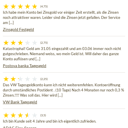
(4,75)
Ich habe mein Konto bei Zinsgold vor einiger Zeit erstellt, als die Zinsen
noch attraktiver waren. Leider sind die Zinsen jetzt gefallen. Der Service
am [...]
Zinsgold Festgeld
(2,75)
Katastrophal! Geld am 31.05 eingezahlt und am 03.06 immer noch nicht
gutgeschrieben. Niemand weiss, wo mein Geld ist. Will daher das ganze
Konto auflösen und [...]
Postova banka Tagesgeld
(2,25)
Das VW Tagesgeldkonto kann ich nicht weiteremfehlen. Kontoeröffnung
durch umständliches Postident . (10 Tage) Nach 4 Monaten nur noch 0,3 %
Zinsen.!!!! Was soll das. Hier wird [...]
VW Bank Tagesgeld
(3,5)
Ich bin Kunde seit 4 Jahre und bin ich eigentlich zufrieden.
ADAC Flex-Sparen