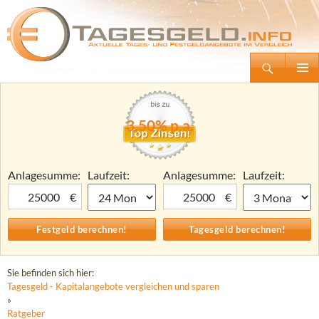
Suchen
Tagesgeld.info – Tagesgeldkonten vergleichen und Tagesgeld-Zinsen berechnen
Zum
Primäre
Inhalt
Menü
springen
3,50% p.a.
Anlagesumme:
Laufzeit:
Anlagesumme:
Laufzeit:
€
€
Sie befinden sich hier:
Tagesgeld - Kapitalangebote vergleichen und sparen
»
Ratgeber