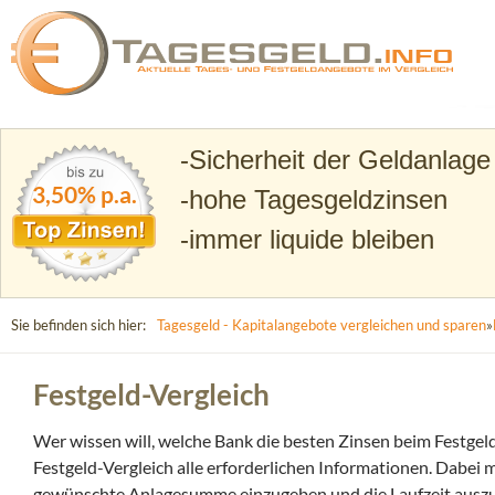
Suchen
Tagesgeld.info – Tagesgeldkonten vergleichen und T
Sicherheit der Geldanlage
3,50% p.a.
hohe Tagesgeldzinsen
immer liquide bleiben
Sie befinden sich hier:
Tagesgeld - Kapitalangebote vergleichen und sparen
»
Festgeld-Vergleich
Wer wissen will, welche Bank die besten Zinsen beim Festgel
Festgeld-Vergleich alle erforderlichen Informationen. Dabei
gewünschte Anlagesumme einzugeben und die Laufzeit auszuw