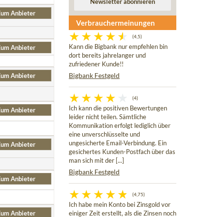
um Anbieter
Verbrauchermeinungen
(4,5)
Kann die Bigbank nur empfehlen bin
um Anbieter
dort bereits jahrelanger und
zufriedener Kunde!!
Bigbank Festgeld
um Anbieter
(4)
Ich kann die positiven Bewertungen
um Anbieter
leider nicht teilen. Sämtliche
Kommunikation erfolgt lediglich über
eine unverschlüsselte und
ungesicherte Email-Verbindung. Ein
um Anbieter
gesichertes Kunden-Postfach über das
man sich mit der [...]
Bigbank Festgeld
um Anbieter
(4,75)
Ich habe mein Konto bei Zinsgold vor
um Anbieter
einiger Zeit erstellt, als die Zinsen noch