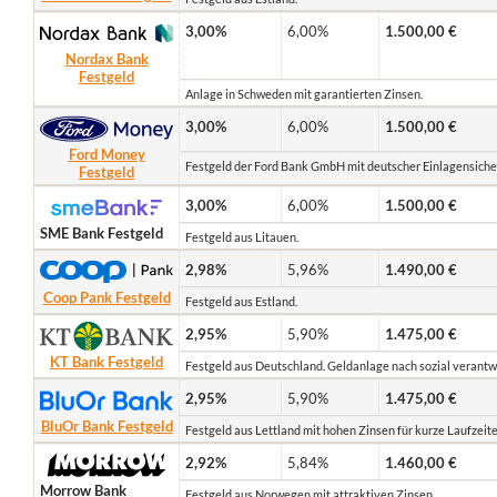
3,00%
6,00%
1.500,00 €
Nordax Bank
Festgeld
Anlage in Schweden mit garantierten Zinsen.
3,00%
6,00%
1.500,00 €
Ford Money
Festgeld der Ford Bank GmbH mit deutscher Einlagensich
Festgeld
3,00%
6,00%
1.500,00 €
SME Bank Festgeld
Festgeld aus Litauen.
2,98%
5,96%
1.490,00 €
Coop Pank Festgeld
Festgeld aus Estland.
2,95%
5,90%
1.475,00 €
KT Bank Festgeld
Festgeld aus Deutschland. Geldanlage nach sozial verantw
2,95%
5,90%
1.475,00 €
BluOr Bank Festgeld
Festgeld aus Lettland mit hohen Zinsen für kurze Laufzeite
2,92%
5,84%
1.460,00 €
Morrow Bank
Festgeld aus Norwegen mit attraktiven Zinsen.