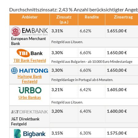
Durchschnittszinssatz: 2,43 % Anzahl berücksichtigter Ange
Anbieter
Zinssatz
Rendite
Zinsertrag
(p.a.)
3,31%
6,62%
1.655,00 €
European Merchant
Festgeld aus Litauen.
Bank
3,30%
6,60%
1.650,00 €
TBI Bank Festgeld
Festgeld aus Bulgarien - ab 10.000 Euro Mindestanlage
3,30%
6,60%
1.650,00 €
Haitong Bank
Festgeldanlage in Portugal ab 6 Monaten.
Festgeld
3,21%
6,42%
1.605,00 €
Urbo Bankas
Festgeld aus Litauen.
3,20%
6,40%
1.600,00 €
J&T Direktbank
Festgeld
3,15%
6,30%
1.575,00 €