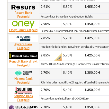
2,91%
5,82%
1.455,00 €
Resurs Bank
Festgeld
Festgeld aus Schweden. Angebot über Raisin.
2,90%
5,80%
1.450,00 €
Oney Bank Festgeld
Festgeld aus Frankreich mit Top-Zinsen für kurze Laufzeit
2,85%
5,70%
1.425,00 €
Ayvens Bank
Aus den Niederlanden: Top Zinsen bereits ab 3 Monaten A
Festgeld
2,85%
5,70%
1.425,00 €
Renault Bank direkt
Ab 2.500 Euro Mindesteinlage. Garantierter Zinssatz für die
Festgeld
2,70%
5,40%
1.350,00 €
Nexent Bank
Festgeld
Jährliche oder monatliche Zinsgutschriften bei längeren 
2,70%
5,40%
1.350,00 €
Solution Bank
Festgeldanlage in Italien - ab 10.000 Euro
Festgeld
2,70%
5,40%
1.350,00 €