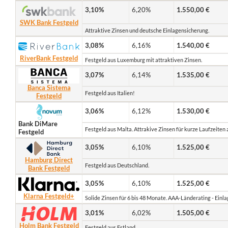
3,10%
6,20%
1.550,00 €
SWK Bank Festgeld
Attraktive Zinsen und deutsche Einlagensicherung.
3,08%
6,16%
1.540,00 €
RiverBank Festgeld
Festgeld aus Luxemburg mit attraktiven Zinsen.
3,07%
6,14%
1.535,00 €
Banca Sistema
Festgeld aus Italien!
Festgeld
3,06%
6,12%
1.530,00 €
Bank DiMare
Festgeld aus Malta. Attrakive Zinsen für kurze Laufzeiten
Festgeld
3,05%
6,10%
1.525,00 €
Hamburg Direct
Festgeld aus Deutschland.
Bank Festgeld
3,05%
6,10%
1.525,00 €
Klarna Festgeld+
Solide Zinsen für 6 bis 48 Monate. AAA-Länderating - Ein
3,01%
6,02%
1.505,00 €
Holm Bank Festgeld
Festgeld aus Estland.