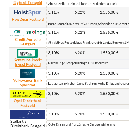
Bigbank Festgeld
Zinssatz gilt für Zinszahlung am Ende der Laufzeit
3,11%
6,22%
1.555,00 €
HoistSpar Festgeld
Kurze Laufzeiten, attraktive Zinsen, Schweden als Garant 
3,11%
6,22%
1.555,00 €
Credit Agricole
Attraktives Festgeld aus Frankreich für Laufzeiten von 1 M
Festgeld
3,10%
6,20%
1.550,00 €
Kommunalkredit
Nachhaltige Festgeldanlage aus Österreich.
Invest Festgeld
3,10%
6,20%
1.550,00 €
Volkswagen Bank
Laufzeiten zwischen 1 und 5 Jahren. Hohe Einlagensicheru
Sparbrief
3,10%
6,20%
1.550,00 €
Opel Direktbank
Festgeld
3,10%
6,20%
1.550,00 €
Stellantis
Gute Zinsen und französische Einlagensicherung
Direktbank Festgeld