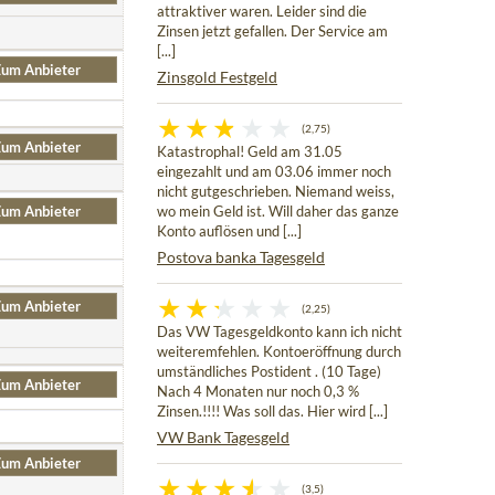
attraktiver waren. Leider sind die
Zinsen jetzt gefallen. Der Service am
[...]
um Anbieter
Zinsgold Festgeld
(2,75)
um Anbieter
Katastrophal! Geld am 31.05
eingezahlt und am 03.06 immer noch
nicht gutgeschrieben. Niemand weiss,
um Anbieter
wo mein Geld ist. Will daher das ganze
Konto auflösen und [...]
Postova banka Tagesgeld
um Anbieter
(2,25)
Das VW Tagesgeldkonto kann ich nicht
weiteremfehlen. Kontoeröffnung durch
umständliches Postident . (10 Tage)
um Anbieter
Nach 4 Monaten nur noch 0,3 %
Zinsen.!!!! Was soll das. Hier wird [...]
VW Bank Tagesgeld
um Anbieter
(3,5)