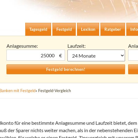
Zum Inhalt springen
agesgeld-Zinsen berechnen
Tagesgeld
Festgeld
Lexikon
Ratgeber
Inf
Anlagesumme:
Laufzeit:
Anl
€
Banken mit Festgeld
» Festgeld-Vergleich
dkonto für eine bestimmte Anlagesumme und Laufzeit bietet, dem 
 muß der Sparer nichts weiter machen, als in der nebenstehenden 
ählen, für welche er einen Festgeld-Zinsvergleich mit unserem 