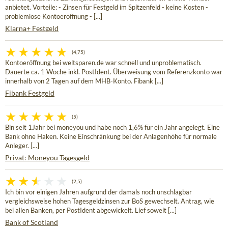
anbietet. Vorteile: - Zinsen für Festgeld im Spitzenfeld - keine Kosten -
problemlose Kontoeröffnung - [...]
Klarna+ Festgeld
(4,75)
Kontoeröffnung bei weltsparen.de war schnell und unproblematisch.
Dauerte ca. 1 Woche inkl. PostIdent. Überweisung vom Referenzkonto war
innerhalb von 2 Tagen auf dem MHB-Konto. Fibank [...]
Fibank Festgeld
(5)
Bin seit 1Jahr bei moneyou und habe noch 1,6% für ein Jahr angelegt. Eine
Bank ohne Haken. Keine Einschränkung bei der Anlagenhöhe für normale
Anleger. [...]
Privat: Moneyou Tagesgeld
(2,5)
Ich bin vor einigen Jahren aufgrund der damals noch unschlagbar
vergleichsweise hohen Tagesgeldzinsen zur BoS gewechselt. Antrag, wie
bei allen Banken, per PostIdent abgewickelt. Lief soweit [...]
Bank of Scotland