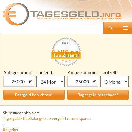
Suchen
Tagesgeld.info – Tagesgeldkonten vergleichen und Tagesgeld-Zinsen berechnen
Zum
Primäre
Inhalt
Menü
springen
3,50% p.a.
Anlagesumme:
Laufzeit:
Anlagesumme:
Laufzeit:
€
€
Sie befinden sich hier:
Tagesgeld - Kapitalangebote vergleichen und sparen
»
Ratgeber