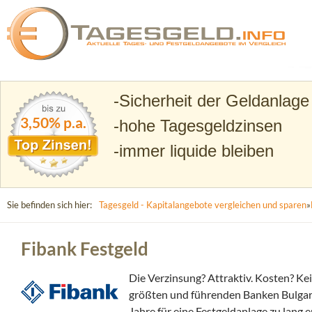
Suchen
Tagesgeld.info – Tagesgeldkonten vergleichen und T
Sicherheit der Geldanlage
3,50% p.a.
hohe Tagesgeldzinsen
immer liquide bleiben
Sie befinden sich hier:
Tagesgeld - Kapitalangebote vergleichen und sparen
»
Fibank Festgeld
Die Verzinsung? Attraktiv. Kosten? Ke
größten und führenden Banken Bulgarie
Jahre für eine Festgeldanlage zu lang