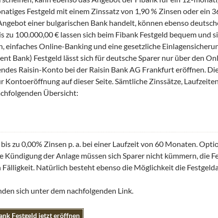
natiges Festgeld mit einem Zinssatz von 1,90 % Zinsen oder ein 
 Angebot einer bulgarischen Bank handelt, können ebenso deutsc
is zu 100.000,00 € lassen sich beim Fibank Festgeld bequem und s
, einfaches Online-Banking und eine gesetzliche Einlagensicheru
ent Bank) Festgeld lässt sich für deutsche Sparer nur über den O
endes Raisin-Konto bei der Raisin Bank AG Frankfurt eröffnen. Di
ur Kontoeröffnung auf dieser Seite. Sämtliche Zinssätze, Laufzeite
nachfolgenden Übersicht:
it bis zu 0,00% Zinsen p. a. bei einer Laufzeit von 60 Monaten. Opt
e Kündigung der Anlage müssen sich Sparer nicht kümmern, die F
Fälligkeit. Natürlich besteht ebenso die Möglichkeit die Festgeld
inden sich unter dem nachfolgenden Link.
ank Festgeld jetzt eröffnen