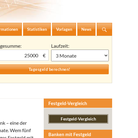
ormationen
Statistiken
Vorlagen
News
agesumme:
Laufzeit:
€
Festgeld-Vergleich
Festgeld-Vergleich
nk – eine der
onate. Wem fünf
Banken mit Festgeld
ges Festgeld mit