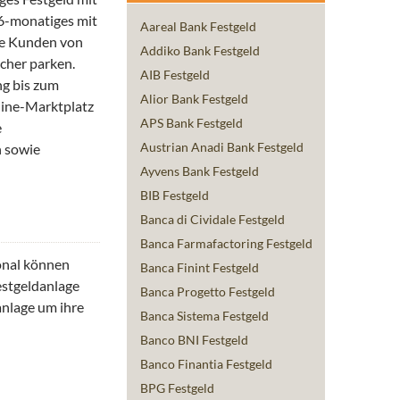
36-monatiges mit
Aareal Bank Festgeld
he Kunden von
Addiko Bank Festgeld
icher parken.
AIB Festgeld
ng bis zum
Alior Bank Festgeld
nline-Marktplatz
APS Bank Festgeld
e
Austrian Anadi Bank Festgeld
n sowie
Ayvens Bank Festgeld
BIB Festgeld
Banca di Cividale Festgeld
Banca Farmafactoring Festgeld
ional können
Banca Finint Festgeld
estgeldanlage
Banca Progetto Festgeld
anlage um ihre
Banca Sistema Festgeld
Banco BNI Festgeld
Banco Finantia Festgeld
BPG Festgeld