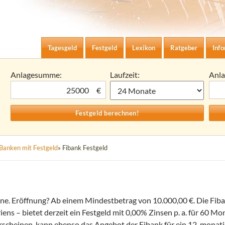
Zum Inhalt springen
agesgeld-Zinsen berechnen
Tagesgeld
Festgeld
Lexikon
Ratgeber
Inf
Anlagesumme:
Laufzeit:
Anl
€
Banken mit Festgeld
» Fibank Festgeld
ine. Eröffnung? Ab einem Mindestbetrag von 10.000,00 €. Die Fiba
ns – bietet derzeit ein Festgeld mit 0,00% Zinsen p. a. für 60 M
 erscheinen, kann ebenso das Angebot der Fibank für ein 12-monati