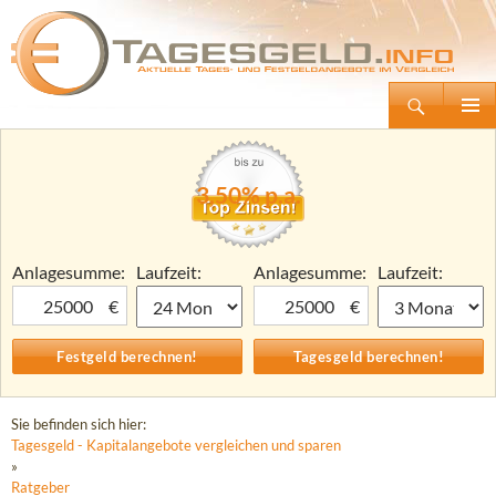
Suchen
Tagesgeld.info – Tagesgeldkonten vergleichen und Tagesgeld-Zinsen berechnen
Zum
Primäre
Inhalt
Menü
springen
3,50% p.a.
Anlagesumme:
Laufzeit:
Anlagesumme:
Laufzeit:
€
€
Sie befinden sich hier:
Tagesgeld - Kapitalangebote vergleichen und sparen
»
Ratgeber