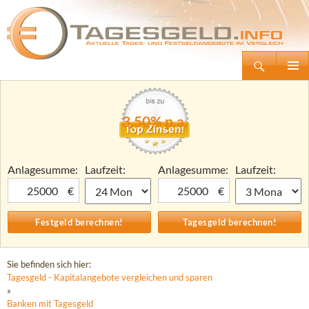
Suchen
Tagesgeld.info – Tagesgeldkonten vergleichen und Tagesgeld-Zinsen berechnen
Zum
Primäre
Inhalt
Menü
springen
3,50% p.a.
Anlagesumme:
Laufzeit:
Anlagesumme:
Laufzeit:
€
€
Sie befinden sich hier:
Tagesgeld - Kapitalangebote vergleichen und sparen
»
Banken mit Tagesgeld