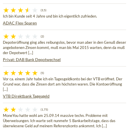
(3,5)
Ich bin Kunde seit 4 Jahre und bin ich eigentlich zufrieden.
ADAC Flex-Sparen
(2)
Depoteröffnung ging alles reibungslos, bevor man aber in den Genuß dieser
angebotenen Zinsen kommt, muß man bis Mai 2015 warten, denn da muß
der Depotwert [...]
Privat: DAB Bank Depotwechsel
(5)
Vor ca. einem Jahr habe ich ein Tagesgeldkonto bei der VTB eröffnet. Der
Grund war, dass die Zinsen dort am höchsten waren. Die Kontoeröffnung
[...]
VTB Direktbank Tagesgeld
(1,75)
MoneYou hatte wohl am 25.09.14 massive techn. Probleme mit
Überweisungen. Ich warte seit nunmehr 5 Bankarbeitstage, dass das
überwiesene Geld auf meinem Referenzkonto ankommt. Ich [...]