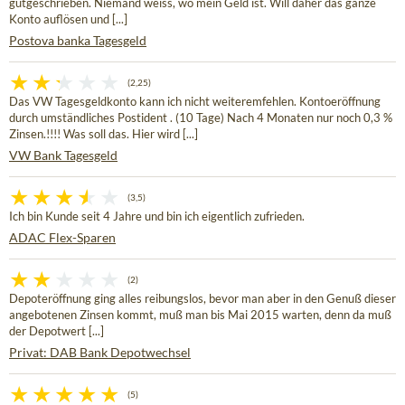
gutgeschrieben. Niemand weiss, wo mein Geld ist. Will daher das ganze
Konto auflösen und [...]
Postova banka Tagesgeld
(2,25)
Das VW Tagesgeldkonto kann ich nicht weiteremfehlen. Kontoeröffnung
durch umständliches Postident . (10 Tage) Nach 4 Monaten nur noch 0,3 %
Zinsen.!!!! Was soll das. Hier wird [...]
VW Bank Tagesgeld
(3,5)
Ich bin Kunde seit 4 Jahre und bin ich eigentlich zufrieden.
ADAC Flex-Sparen
(2)
Depoteröffnung ging alles reibungslos, bevor man aber in den Genuß dieser
angebotenen Zinsen kommt, muß man bis Mai 2015 warten, denn da muß
der Depotwert [...]
Privat: DAB Bank Depotwechsel
(5)