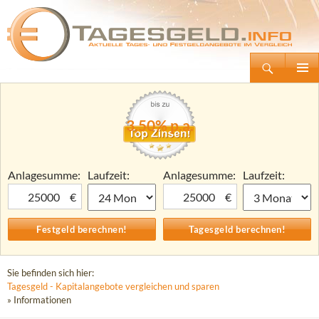
Suchen
Tagesgeld.info – Tagesgeldkonten vergleichen und Tagesgeld-Zinsen berechnen
Zum
Primäre
Inhalt
Menü
springen
3,50% p.a.
Anlagesumme:
Laufzeit:
Anlagesumme:
Laufzeit:
€
€
Sie befinden sich hier:
Tagesgeld - Kapitalangebote vergleichen und sparen
» Informationen