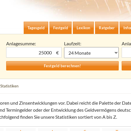
Zum Inhalt springen
agesgeld-Zinsen berechnen
Tagesgeld
Festgeld
Lexikon
Ratgeber
Info
Anlagesumme:
Laufzeit:
Anl
€
 Statistiken
atoren und Zinsentwicklungen vor. Dabei reicht die Palette der Dat
 und Termingelder oder der Entwicklung des Geldvermögens deutsch
hfolgend finden Sie unsere Statistiken sortiert von A bis Z.