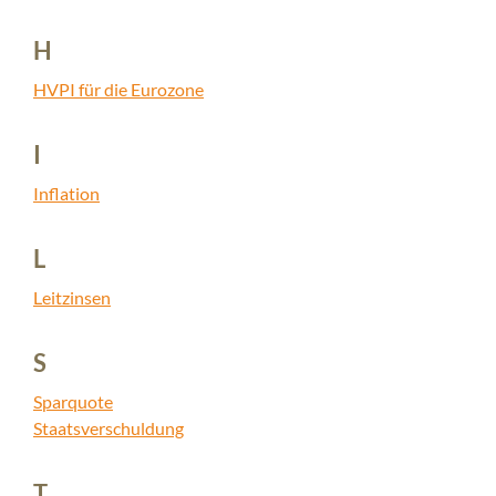
H
HVPI für die Eurozone
I
Inflation
L
Leitzinsen
S
Sparquote
Staatsverschuldung
T