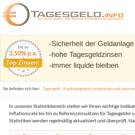
Suchen
Tagesgeld.info – Tagesgeldkonten vergleichen und T
Sicherheit der Geldanlage
3,50% p.a.
hohe Tagesgeldzinsen
immer liquide bleiben
Sie befinden sich hier:
Tagesgeld - Kapitalangebote vergleichen und sparen
»
In unserem Statistikbereich stellen wir Ihnen wichtige Indik
Inflationsrate bis hin zu Referenzzinssätzen für Tagesgelder
Statistiken werden regelmäßig aktualisiert und überprüft. Nac