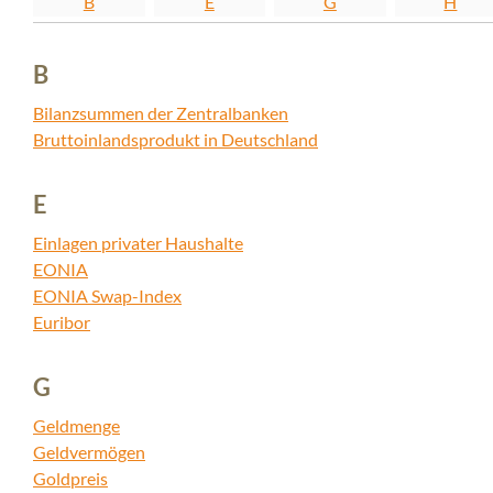
B
E
G
H
B
Bilanzsummen der Zentralbanken
Bruttoinlandsprodukt in Deutschland
E
Einlagen privater Haushalte
EONIA
EONIA Swap-Index
Euribor
G
Geldmenge
Geldvermögen
Goldpreis