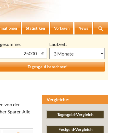
rmationen
Statistiken
Vorlagen
News
agesumme:
Laufzeit:
€
Vergleiche:
en von der
er Sparer. Alle
Tagesgeld-Vergleich
Festgeld-Vergleich