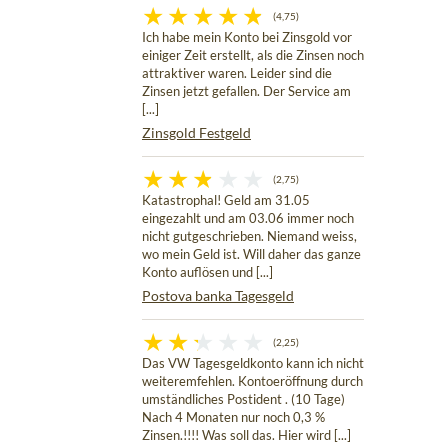
(4,75)
Ich habe mein Konto bei Zinsgold vor
einiger Zeit erstellt, als die Zinsen noch
attraktiver waren. Leider sind die
Zinsen jetzt gefallen. Der Service am
[...]
Zinsgold Festgeld
(2,75)
Katastrophal! Geld am 31.05
eingezahlt und am 03.06 immer noch
nicht gutgeschrieben. Niemand weiss,
wo mein Geld ist. Will daher das ganze
Konto auflösen und [...]
Postova banka Tagesgeld
(2,25)
Das VW Tagesgeldkonto kann ich nicht
weiteremfehlen. Kontoeröffnung durch
umständliches Postident . (10 Tage)
Nach 4 Monaten nur noch 0,3 %
Zinsen.!!!! Was soll das. Hier wird [...]