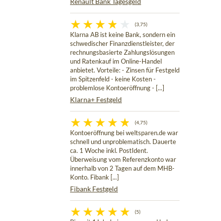
Renault Bank Tagesgeld
(3,75)
Klarna AB ist keine Bank, sondern ein
schwedischer Finanzdienstleister, der
rechnungsbasierte Zahlungslösungen
und Ratenkauf im Online-Handel
anbietet. Vorteile: - Zinsen für Festgeld
im Spitzenfeld - keine Kosten -
problemlose Kontoeröffnung - [...]
Klarna+ Festgeld
(4,75)
Kontoeröffnung bei weltsparen.de war
schnell und unproblematisch. Dauerte
ca. 1 Woche inkl. PostIdent.
Überweisung vom Referenzkonto war
innerhalb von 2 Tagen auf dem MHB-
Konto. Fibank [...]
Fibank Festgeld
(5)