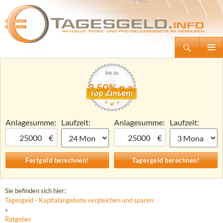
Suchen
Tagesgeld.info – Tagesgeldkonten vergleichen und Tagesgeld-Zinsen berechnen
Zum
Primäre
Inhalt
Menü
springen
3,50% p.a.
Anlagesumme:
Laufzeit:
Anlagesumme:
Laufzeit:
€
€
Sie befinden sich hier:
Tagesgeld - Kapitalangebote vergleichen und sparen
»
Ratgeber