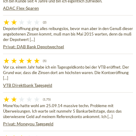
Ich bin Kunde seit 4 Jahre und bin ich eigentlich zufrieden.
ADAC Flex-Sparen
(2)
Depoteröffnung ging alles reibungslos, bevor man aber in den Genuß dieser
angebotenen Zinsen kommt, muß man bis Mai 2015 warten, denn da muß
der Depotwert [...]
Privat: DAB Bank Depotwechsel
(5)
Vor ca. einem Jahr habe ich ein Tagesgeldkonto bei der VTB eröffnet. Der
Grund war, dass die Zinsen dort am höchsten waren. Die Kontoeröffnung
[...]
VTB Direktbank Tagesgeld
(1,75)
MoneYou hatte wohl am 25.09.14 massive techn. Probleme mit
Überweisungen. Ich warte seit nunmehr 5 Bankarbeitstage, dass das
überwiesene Geld auf meinem Referenzkonto ankommt. Ich [...]
Privat: Moneyou Tagesgeld