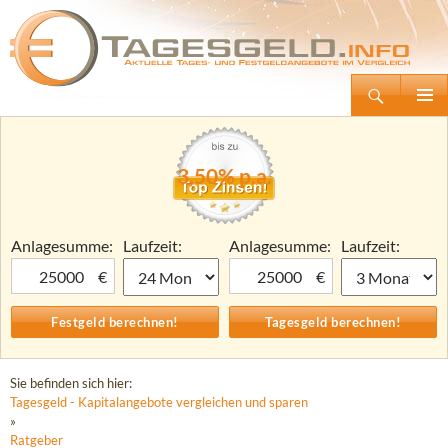
Suchen
Tagesgeld.info – Tagesgeldkonten vergleichen und Tagesgeld-Zinsen berechnen
Zum
Primäre
Inhalt
Menü
springen
3,50% p.a.
Anlagesumme:
Laufzeit:
Anlagesumme:
Laufzeit:
€
€
Sie befinden sich hier:
Tagesgeld - Kapitalangebote vergleichen und sparen
»
Ratgeber