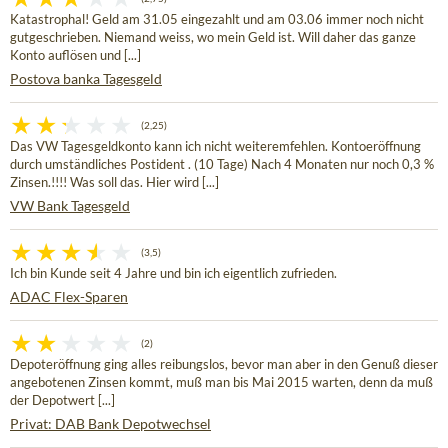
Katastrophal! Geld am 31.05 eingezahlt und am 03.06 immer noch nicht
gutgeschrieben. Niemand weiss, wo mein Geld ist. Will daher das ganze
Konto auflösen und [...]
Postova banka Tagesgeld
(2,25)
Das VW Tagesgeldkonto kann ich nicht weiteremfehlen. Kontoeröffnung
durch umständliches Postident . (10 Tage) Nach 4 Monaten nur noch 0,3 %
Zinsen.!!!! Was soll das. Hier wird [...]
VW Bank Tagesgeld
(3,5)
Ich bin Kunde seit 4 Jahre und bin ich eigentlich zufrieden.
ADAC Flex-Sparen
(2)
Depoteröffnung ging alles reibungslos, bevor man aber in den Genuß dieser
angebotenen Zinsen kommt, muß man bis Mai 2015 warten, denn da muß
der Depotwert [...]
Privat: DAB Bank Depotwechsel