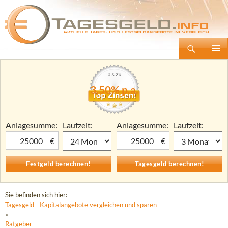
Suchen
Tagesgeld.info – Tagesgeldkonten vergleichen und Tagesgeld-Zinsen berechnen
Zum
Primäre
Inhalt
Menü
springen
3,50% p.a.
Anlagesumme:
Laufzeit:
Anlagesumme:
Laufzeit:
€
€
Sie befinden sich hier:
Tagesgeld - Kapitalangebote vergleichen und sparen
»
Ratgeber