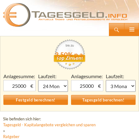
Suchen
Tagesgeld.info – Tagesgeldkonten vergleichen und Tagesgeld-Zinsen berechnen
Zum
Primäre
Inhalt
Menü
springen
3,50% p.a.
Anlagesumme:
Laufzeit:
Anlagesumme:
Laufzeit:
€
€
Sie befinden sich hier:
Tagesgeld - Kapitalangebote vergleichen und sparen
»
Ratgeber