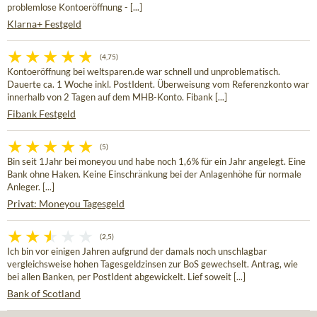
problemlose Kontoeröffnung - [...]
Klarna+ Festgeld
(4,75)
Kontoeröffnung bei weltsparen.de war schnell und unproblematisch.
Dauerte ca. 1 Woche inkl. PostIdent. Überweisung vom Referenzkonto war
innerhalb von 2 Tagen auf dem MHB-Konto. Fibank [...]
Fibank Festgeld
(5)
Bin seit 1Jahr bei moneyou und habe noch 1,6% für ein Jahr angelegt. Eine
Bank ohne Haken. Keine Einschränkung bei der Anlagenhöhe für normale
Anleger. [...]
Privat: Moneyou Tagesgeld
(2,5)
Ich bin vor einigen Jahren aufgrund der damals noch unschlagbar
vergleichsweise hohen Tagesgeldzinsen zur BoS gewechselt. Antrag, wie
bei allen Banken, per PostIdent abgewickelt. Lief soweit [...]
Bank of Scotland