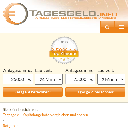
Suchen
Tagesgeld.info – Tagesgeldkonten vergleichen und Tagesgeld-Zinsen berechnen
Zum
Primäre
Inhalt
Menü
springen
3,50% p.a.
Anlagesumme:
Laufzeit:
Anlagesumme:
Laufzeit:
€
€
Sie befinden sich hier:
Tagesgeld - Kapitalangebote vergleichen und sparen
»
Ratgeber