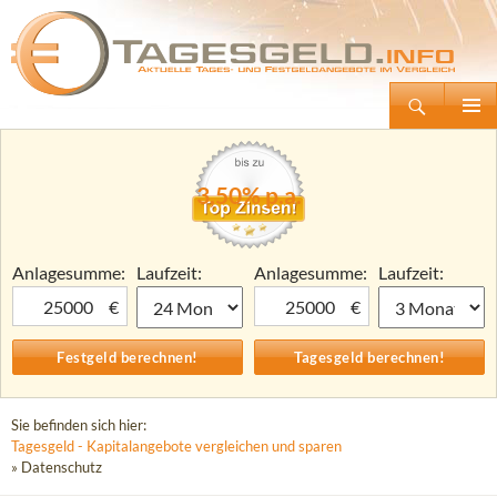
Suchen
Tagesgeld.info – Tagesgeldkonten vergleichen und Tagesgeld-Zinsen berechnen
Zum
Primäre
Inhalt
Menü
springen
3,50% p.a.
Anlagesumme:
Laufzeit:
Anlagesumme:
Laufzeit:
€
€
Sie befinden sich hier:
Tagesgeld - Kapitalangebote vergleichen und sparen
» Datenschutz