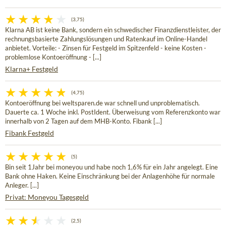
(3,75)
Klarna AB ist keine Bank, sondern ein schwedischer Finanzdienstleister, der
rechnungsbasierte Zahlungslösungen und Ratenkauf im Online-Handel
anbietet. Vorteile: - Zinsen für Festgeld im Spitzenfeld - keine Kosten -
problemlose Kontoeröffnung - [...]
Klarna+ Festgeld
(4,75)
Kontoeröffnung bei weltsparen.de war schnell und unproblematisch.
Dauerte ca. 1 Woche inkl. PostIdent. Überweisung vom Referenzkonto war
innerhalb von 2 Tagen auf dem MHB-Konto. Fibank [...]
Fibank Festgeld
(5)
Bin seit 1Jahr bei moneyou und habe noch 1,6% für ein Jahr angelegt. Eine
Bank ohne Haken. Keine Einschränkung bei der Anlagenhöhe für normale
Anleger. [...]
Privat: Moneyou Tagesgeld
(2,5)