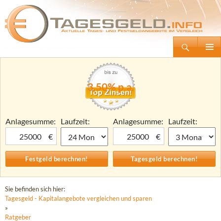
Suchen
Tagesgeld.info – Tagesgeldkonten vergleichen und Tagesgeld-Zinsen berechnen
Zum
Primäre
Inhalt
Menü
springen
3,50% p.a.
Anlagesumme:
Laufzeit:
Anlagesumme:
Laufzeit:
€
€
Sie befinden sich hier:
Tagesgeld - Kapitalangebote vergleichen und sparen
»
Ratgeber