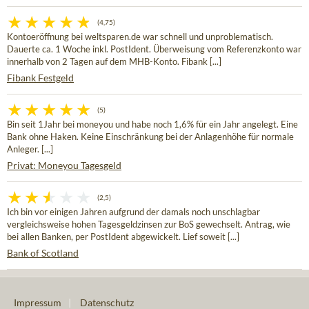
(4,75)
Kontoeröffnung bei weltsparen.de war schnell und unproblematisch.
Dauerte ca. 1 Woche inkl. PostIdent. Überweisung vom Referenzkonto war
innerhalb von 2 Tagen auf dem MHB-Konto. Fibank [...]
Fibank Festgeld
(5)
Bin seit 1Jahr bei moneyou und habe noch 1,6% für ein Jahr angelegt. Eine
Bank ohne Haken. Keine Einschränkung bei der Anlagenhöhe für normale
Anleger. [...]
Privat: Moneyou Tagesgeld
(2,5)
Ich bin vor einigen Jahren aufgrund der damals noch unschlagbar
vergleichsweise hohen Tagesgeldzinsen zur BoS gewechselt. Antrag, wie
bei allen Banken, per PostIdent abgewickelt. Lief soweit [...]
Bank of Scotland
Impressum
|
Datenschutz