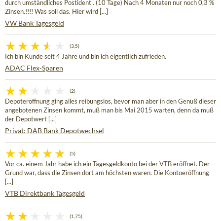
durch umständliches Postident . (10 Tage) Nach 4 Monaten nur noch 0,3 %
Zinsen.!!!! Was soll das. Hier wird [...]
VW Bank Tagesgeld
(3,5)
Ich bin Kunde seit 4 Jahre und bin ich eigentlich zufrieden.
ADAC Flex-Sparen
(2)
Depoteröffnung ging alles reibungslos, bevor man aber in den Genuß dieser
angebotenen Zinsen kommt, muß man bis Mai 2015 warten, denn da muß
der Depotwert [...]
Privat: DAB Bank Depotwechsel
(5)
Vor ca. einem Jahr habe ich ein Tagesgeldkonto bei der VTB eröffnet. Der
Grund war, dass die Zinsen dort am höchsten waren. Die Kontoeröffnung
[...]
VTB Direktbank Tagesgeld
(1,75)