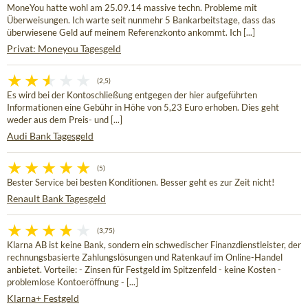
MoneYou hatte wohl am 25.09.14 massive techn. Probleme mit
Überweisungen. Ich warte seit nunmehr 5 Bankarbeitstage, dass das
überwiesene Geld auf meinem Referenzkonto ankommt. Ich [...]
Privat: Moneyou Tagesgeld
(2,5)
Es wird bei der Kontoschließung entgegen der hier aufgeführten
Informationen eine Gebühr in Höhe von 5,23 Euro erhoben. Dies geht
weder aus dem Preis- und [...]
Audi Bank Tagesgeld
(5)
Bester Service bei besten Konditionen. Besser geht es zur Zeit nicht!
Renault Bank Tagesgeld
(3,75)
Klarna AB ist keine Bank, sondern ein schwedischer Finanzdienstleister, der
rechnungsbasierte Zahlungslösungen und Ratenkauf im Online-Handel
anbietet. Vorteile: - Zinsen für Festgeld im Spitzenfeld - keine Kosten -
problemlose Kontoeröffnung - [...]
Klarna+ Festgeld