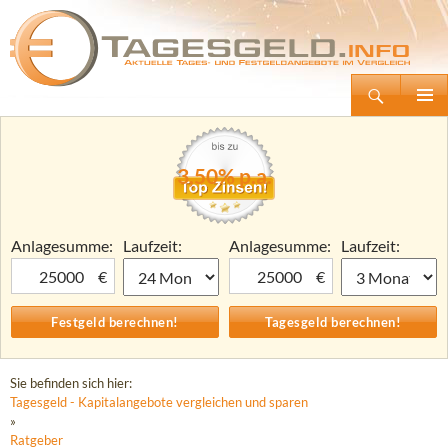
Suchen
Tagesgeld.info – Tagesgeldkonten vergleichen und Tagesgeld-Zinsen berechnen
Zum
Primäre
Inhalt
Menü
springen
3,50% p.a.
Anlagesumme:
Laufzeit:
Anlagesumme:
Laufzeit:
€
€
Sie befinden sich hier:
Tagesgeld - Kapitalangebote vergleichen und sparen
»
Ratgeber