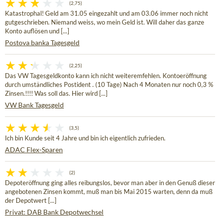
(2,75)
Katastrophal! Geld am 31.05 eingezahlt und am 03.06 immer noch nicht
gutgeschrieben. Niemand weiss, wo mein Geld ist. Will daher das ganze
Konto auflösen und [...]
Postova banka Tagesgeld
(2,25)
Das VW Tagesgeldkonto kann ich nicht weiteremfehlen. Kontoeröffnung
durch umständliches Postident . (10 Tage) Nach 4 Monaten nur noch 0,3 %
Zinsen.!!!! Was soll das. Hier wird [...]
VW Bank Tagesgeld
(3,5)
Ich bin Kunde seit 4 Jahre und bin ich eigentlich zufrieden.
ADAC Flex-Sparen
(2)
Depoteröffnung ging alles reibungslos, bevor man aber in den Genuß dieser
angebotenen Zinsen kommt, muß man bis Mai 2015 warten, denn da muß
der Depotwert [...]
Privat: DAB Bank Depotwechsel