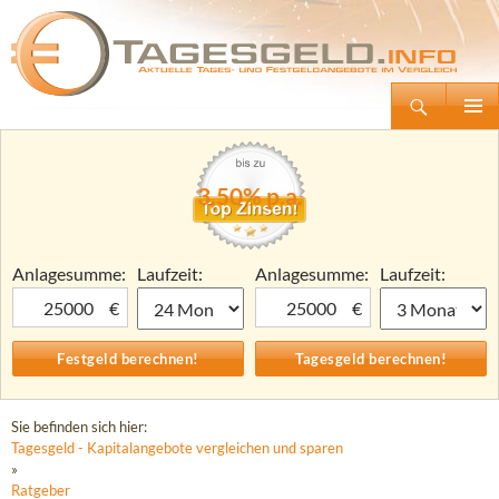
Suchen
Tagesgeld.info – Tagesgeldkonten vergleichen und Tagesgeld-Zinsen berechnen
Zum
Primäre
Inhalt
Menü
springen
3,50% p.a.
Anlagesumme:
Laufzeit:
Anlagesumme:
Laufzeit:
€
€
Sie befinden sich hier:
Tagesgeld - Kapitalangebote vergleichen und sparen
»
Ratgeber