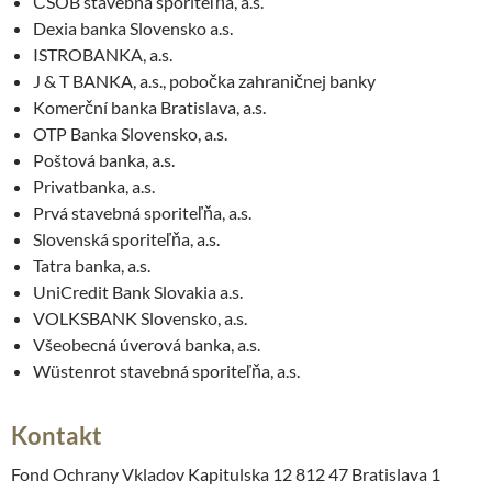
ČSOB stavebná sporiteľňa, a.s.
Dexia banka Slovensko a.s.
ISTROBANKA, a.s.
J & T BANKA, a.s., pobočka zahraničnej banky
Komerční banka Bratislava, a.s.
OTP Banka Slovensko, a.s.
Poštová banka, a.s.
Privatbanka, a.s.
Prvá stavebná sporiteľňa, a.s.
Slovenská sporiteľňa, a.s.
Tatra banka, a.s.
UniCredit Bank Slovakia a.s.
VOLKSBANK Slovensko, a.s.
Všeobecná úverová banka, a.s.
Wüstenrot stavebná sporiteľňa, a.s.
Kontakt
Fond Ochrany Vkladov Kapitulska 12 812 47 Bratislava 1