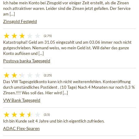
Ich habe mein Konto bei Zinsgold vor einiger Zeit erstellt, als die Zinsen
noch attraktiver waren. Leider sind die Zinsen jetzt gefallen. Der Service
am [...]
Zinsgold Festgeld
(2,75)
Katastrophal! Geld am 31.05 eingezahlt und am 03.06 immer noch nicht
gutgeschrieben. Niemand weiss, wo mein Geld ist. Will daher das ganze
Konto auflösen und [...]
Postova banka Tagesgeld
(2,25)
Das VW Tagesgeldkonto kann ich nicht weiteremfehlen. Kontoeröffnung
durch umständliches Postident . (10 Tage) Nach 4 Monaten nur noch 0,3 %
Zinsen.!!!! Was soll das. Hier wird [...]
VW Bank Tagesgeld
(3,5)
Ich bin Kunde seit 4 Jahre und bin ich eigentlich zufrieden.
ADAC Flex-Sparen