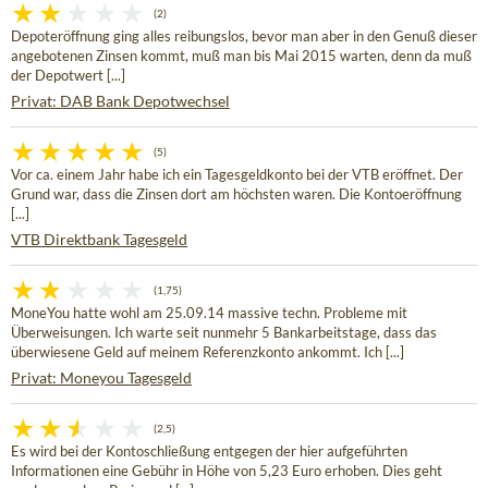
(2)
Depoteröffnung ging alles reibungslos, bevor man aber in den Genuß dieser
angebotenen Zinsen kommt, muß man bis Mai 2015 warten, denn da muß
der Depotwert [...]
Privat: DAB Bank Depotwechsel
(5)
Vor ca. einem Jahr habe ich ein Tagesgeldkonto bei der VTB eröffnet. Der
Grund war, dass die Zinsen dort am höchsten waren. Die Kontoeröffnung
[...]
VTB Direktbank Tagesgeld
(1,75)
MoneYou hatte wohl am 25.09.14 massive techn. Probleme mit
Überweisungen. Ich warte seit nunmehr 5 Bankarbeitstage, dass das
überwiesene Geld auf meinem Referenzkonto ankommt. Ich [...]
Privat: Moneyou Tagesgeld
(2,5)
Es wird bei der Kontoschließung entgegen der hier aufgeführten
Informationen eine Gebühr in Höhe von 5,23 Euro erhoben. Dies geht