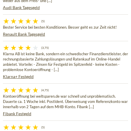
weder aus dem Preis- und [...]
Audi Bank Tagesgeld
(5)
Bester Service bei besten Konditionen. Besser geht es zur Zeit nicht!
Renault Bank Tagesgeld
(3,75)
Klarna AB ist keine Bank, sondern ein schwedischer Finanzdienstleister, der
rechnungsbasierte Zahlungslösungen und Ratenkauf im Online-Handel
anbietet. Vorteile: - Zinsen für Festgeld im Spitzenfeld - keine Kosten -
problemlose Kontoeröffnung - [...]
Klarna+ Festgeld
(4,75)
Kontoeröffnung bei weltsparen.de war schnell und unproblematisch.
Dauerte ca. 1 Woche inkl. PostIdent. Überweisung vom Referenzkonto war
innerhalb von 2 Tagen auf dem MHB-Konto. Fibank [...]
Fibank Festgeld
(5)