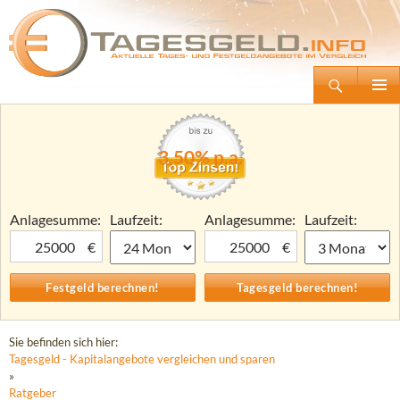
Suchen
Tagesgeld.info – Tagesgeldkonten vergleichen und Tagesgeld-Zinsen berechnen
Zum
Primäre
Inhalt
Menü
springen
3,50% p.a.
Anlagesumme:
Laufzeit:
Anlagesumme:
Laufzeit:
€
€
Sie befinden sich hier:
Tagesgeld - Kapitalangebote vergleichen und sparen
»
Ratgeber