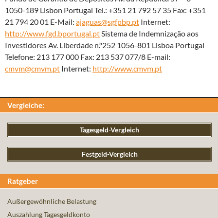
1050-189 Lisbon Portugal Tel.: +351 21 792 57 35 Fax: +351
21 794 20 01 E-Mail:
ajaguas@sgfpbp.pt
Internet:
http://www.fgd.bportugal.pt
Sistema de Indemnização aos
Investidores Av. Liberdade n.º252 1056-801 Lisboa Portugal
Telefone: 213 177 000 Fax: 213 537 077/8 E-mail:
cmvm@cmvm.pt
Internet:
http://www.cmvm.pt
Vergleiche:
Tagesgeld-Vergleich
Festgeld-Vergleich
Ratgeber
Außergewöhnliche Belastung
Auszahlung Tagesgeldkonto