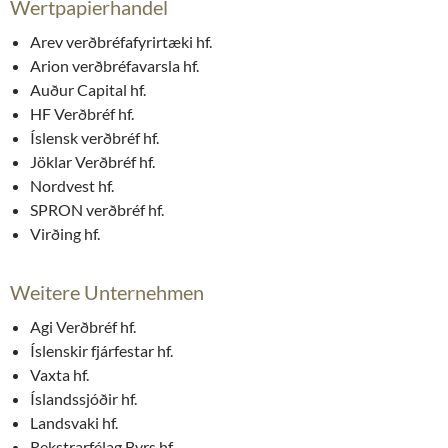
Wertpapierhandel
Arev verðbréfafyrirtæki hf.
Arion verðbréfavarsla hf.
Auður Capital hf.
HF Verðbréf hf.
Íslensk verðbréf hf.
Jöklar Verðbréf hf.
Nordvest hf.
SPRON verðbréf hf.
Virðing hf.
Weitere Unternehmen
Agi Verðbréf hf.
Íslenskir fjárfestar hf.
Vaxta hf.
Íslandssjóðir hf.
Landsvaki hf.
Rekstrarfélag Byrs hf.