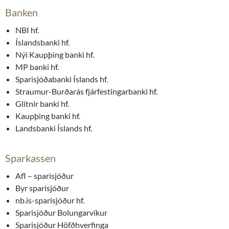
Banken
NBI hf.
Íslandsbanki hf.
Nýi Kaupþing banki hf.
MP banki hf.
Sparisjóðabanki Íslands hf.
Straumur-Burðarás fjárfestingarbanki hf.
Glitnir banki hf.
Kaupþing banki hf.
Landsbanki Íslands hf.
Sparkassen
Afl – sparisjóður
Byr sparisjóður
nb.is-sparisjóður hf.
Sparisjóður Bolungarvíkur
Sparisjóður Höfðhverfinga