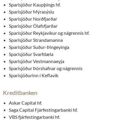
Sparisjóður Kaupþings hf.
Sparisjóður Mýrasýslu
Sparisjóður Norðfjarðar
Sparisjóður Ólafsfjarðar
Sparisjóður Reykjavíkur og nágrennis hf.
Sparisjóður Strandamanna
Sparisjóður Suður-Þingeyinga
Sparisjóður Svarfdæla
Sparisjóður Vestmannaeyja
Sparisjóður Þórshafnar og nágrennis
Sparisjóðurinn í Keflavík
Kreditbanken
Askar Capital hf.
Saga Capital Fjárfestingarbanki hf.
VBS fjárfestingarbanki hf.