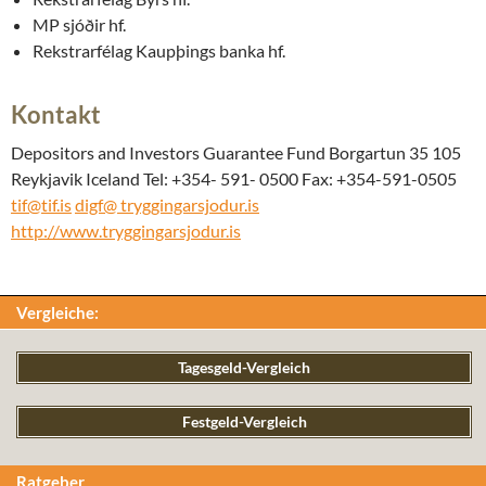
MP sjóðir hf.
Rekstrarfélag Kaupþings banka hf.
Kontakt
Depositors and Investors Guarantee Fund Borgartun 35 105
Reykjavik Iceland Tel: +354- 591- 0500 Fax: +354-591-0505
tif@tif.is
digf@ tryggingarsjodur.is
http://www.tryggingarsjodur.is
Vergleiche:
Tagesgeld-Vergleich
Festgeld-Vergleich
Ratgeber