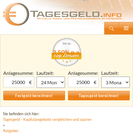
Suchen
Tagesgeld.info – Tagesgeldkonten vergleichen und Tagesgeld-Zinsen berechnen
Zum
Primäre
Inhalt
Menü
springen
3,50% p.a.
Anlagesumme:
Laufzeit:
Anlagesumme:
Laufzeit:
€
€
Sie befinden sich hier:
Tagesgeld - Kapitalangebote vergleichen und sparen
»
Ratgeber