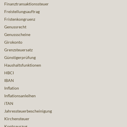
Finanztransaktionssteuer
Freistellungsauftrag
Fristenkongruenz
Genussrecht
Genussscheine
Girokonto
Grenzsteuersatz
Günstigerprüfung
Haushaltsfunktionen
HBCI
IBAN
Inflation
Inflationsanleihen
iTAN
Jahressteuerbescheinigung
Kirchensteuer
Kontoauszug