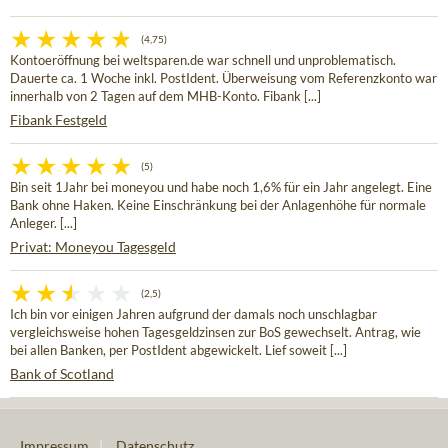
(4,75)
Kontoeröffnung bei weltsparen.de war schnell und unproblematisch.
Dauerte ca. 1 Woche inkl. PostIdent. Überweisung vom Referenzkonto war
innerhalb von 2 Tagen auf dem MHB-Konto. Fibank [...]
Fibank Festgeld
(5)
Bin seit 1Jahr bei moneyou und habe noch 1,6% für ein Jahr angelegt. Eine
Bank ohne Haken. Keine Einschränkung bei der Anlagenhöhe für normale
Anleger. [...]
Privat: Moneyou Tagesgeld
(2,5)
Ich bin vor einigen Jahren aufgrund der damals noch unschlagbar
vergleichsweise hohen Tagesgeldzinsen zur BoS gewechselt. Antrag, wie
bei allen Banken, per PostIdent abgewickelt. Lief soweit [...]
Bank of Scotland
Impressum
|
Datenschutz