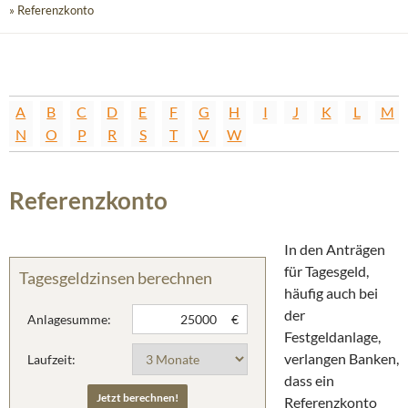
» Referenzkonto
A
B
C
D
E
F
G
H
I
J
K
L
M
N
O
P
R
S
T
V
W
Referenzkonto
In den Anträgen
für Tagesgeld,
Tagesgeldzinsen berechnen
häufig auch bei
der
Anlagesumme:
€
Festgeldanlage,
verlangen Banken,
Laufzeit:
dass ein
Referenzkonto