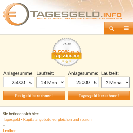
Suchen
Tagesgeld.info – Tagesgeldkonten vergleichen und Tagesgeld-Zinsen berechnen
Zum
Primäre
Inhalt
Menü
springen
3,50% p.a.
Anlagesumme:
Laufzeit:
Anlagesumme:
Laufzeit:
€
€
Sie befinden sich hier:
Tagesgeld - Kapitalangebote vergleichen und sparen
»
Lexikon