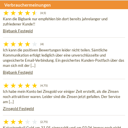
Verbrauchermeinungen
(4,5)
Kann die Bigbank nur empfehlen bin dort bereits jahrelanger und
zufriedener Kunde!!
Bigbank Festgeld
(4)
Ich kann die positiven Bewertungen leider nicht teilen. Sämtliche
Kommunikation erfolgt lediglich über eine unverschlüsselte und
ungesicherte Email-Verbindung. Ein gesichertes Kunden-Postfach über das
man sich mit der [...]
Bigbank Festgeld
(4,75)
Ich habe mein Konto bei Zinsgold vor einiger Zeit erstellt, als die Zinsen
noch attraktiver waren. Leider sind die Zinsen jetzt gefallen. Der Service
am [...]
Zinsgold Festgeld
(2,75)
Katastrophal! Geld am 31.05 eingezahlt und am 03.06 immer noch nicht