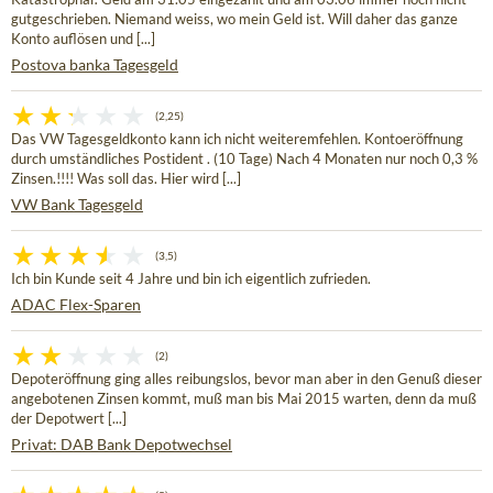
gutgeschrieben. Niemand weiss, wo mein Geld ist. Will daher das ganze
Konto auflösen und [...]
Postova banka Tagesgeld
(2,25)
Das VW Tagesgeldkonto kann ich nicht weiteremfehlen. Kontoeröffnung
durch umständliches Postident . (10 Tage) Nach 4 Monaten nur noch 0,3 %
Zinsen.!!!! Was soll das. Hier wird [...]
VW Bank Tagesgeld
(3,5)
Ich bin Kunde seit 4 Jahre und bin ich eigentlich zufrieden.
ADAC Flex-Sparen
(2)
Depoteröffnung ging alles reibungslos, bevor man aber in den Genuß dieser
angebotenen Zinsen kommt, muß man bis Mai 2015 warten, denn da muß
der Depotwert [...]
Privat: DAB Bank Depotwechsel