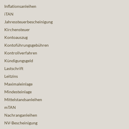
Inflationsanleihen
iTAN
Jahressteuerbescheinigung
Kirchensteuer
Kontoauszug
Kontoführungsgebühren
Kontrollverfahren
Kündigungsgeld
Lastschrift
Leitzins
Maximaleinlage
Mindesteinlage
Mittelstandsanleihen
mTAN
Nachranganleihen
NV-Bescheinigung