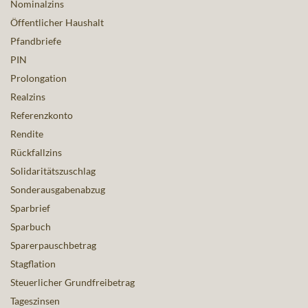
Nominalzins
Öffentlicher Haushalt
Pfandbriefe
PIN
Prolongation
Realzins
Referenzkonto
Rendite
Rückfallzins
Solidaritätszuschlag
Sonderausgabenabzug
Sparbrief
Sparbuch
Sparerpauschbetrag
Stagflation
Steuerlicher Grundfreibetrag
Tageszinsen