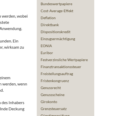
Bundeswertpapiere
Cost-Average-Effekt
en werden, wobei
Deflation
istete
Direktbank
r Anwendung.
Dispositionskredit
Einzugsermächtigung
bunden. Ein
EONIA
er, wirksam zu
Euribor
Festverzinsliche Wertpapiere
Finanztransaktionssteuer
Freistellungsauftrag
 einem
Fristenkongruenz
en werden, wenn
Genussrecht
d.
Genussscheine
Girokonto
 des Inhabers
gelnde Deckung
Grenzsteuersatz
Günstigerprüfung