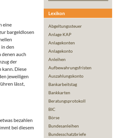
Lexikon
n eine
Abgeltungssteuer
zur bargeldlosen
Anlage KAP
mellen
Anlagekonten
 in den
Anlagekonto
in denen auch
Anleihen
inzug der
Aufbewahrungsfristen
n kann. Diese
en jeweiligen
Auszahlungskonto
ühren lässt,
Bankarbeitstag
Bankkarten
Beratungsprotokoll
BIC
Börse
r etwas bezahlen
Bundesanleihen
nimmt bei diesem
Bundesschatzbriefe