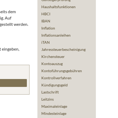
Haushaltsfunktionen
seits dem
HBCI
ig. Auf
IBAN
estellt werden.
Inflation
Inflationsanleihen
iTAN
t eingeben,
Jahressteuerbescheinigung
Kirchensteuer
Kontoauszug
Kontoführungsgebühren
Kontrollverfahren
Kündigungsgeld
Lastschrift
Leitzins
Maximaleinlage
Mindesteinlage