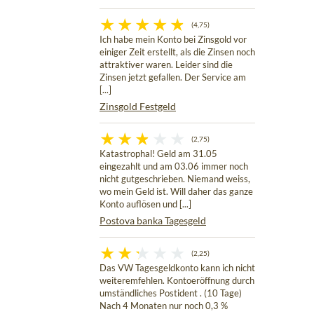
(4,75)
Ich habe mein Konto bei Zinsgold vor
einiger Zeit erstellt, als die Zinsen noch
attraktiver waren. Leider sind die
Zinsen jetzt gefallen. Der Service am
[...]
Zinsgold Festgeld
(2,75)
Katastrophal! Geld am 31.05
eingezahlt und am 03.06 immer noch
nicht gutgeschrieben. Niemand weiss,
wo mein Geld ist. Will daher das ganze
Konto auflösen und [...]
Postova banka Tagesgeld
(2,25)
Das VW Tagesgeldkonto kann ich nicht
weiteremfehlen. Kontoeröffnung durch
umständliches Postident . (10 Tage)
Nach 4 Monaten nur noch 0,3 %