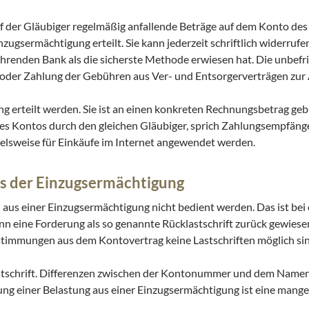
rf der Gläubiger regelmäßig anfallende Beträge auf dem Konto des
nzugsermächtigung erteilt. Sie kann jederzeit schriftlich widerruf
ührenden Bank als die sicherste Methode erwiesen hat. Die unbefr
oder Zahlung der Gebühren aus Ver- und Entsorgerverträgen zu
g erteilt werden. Sie ist an einen konkreten Rechnungsbetrag ge
des Kontos durch den gleichen Gläubiger, sprich Zahlungsempfäng
elsweise für Einkäufe im Internet angewendet werden.
us der Einzugsermächtigung
 aus einer Einzugsermächtigung nicht bedient werden. Das ist bei
ann eine Forderung als so genannte Rücklastschrift zurück gewies
estimmungen aus dem Kontovertrag keine Lastschriften möglich sin
stschrift. Differenzen zwischen der Kontonummer und dem Namen
hnung einer Belastung aus einer Einzugsermächtigung ist eine man