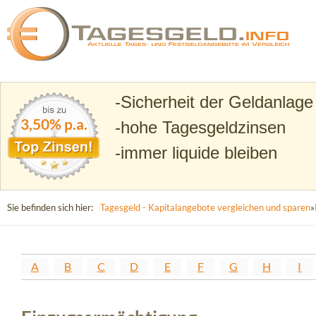
Suchen
Tagesgeld.info – Tagesgeldkonten vergleichen und T
Sicherheit der Geldanlage
3,50% p.a.
hohe Tagesgeldzinsen
immer liquide bleiben
Sie befinden sich hier:
Tagesgeld - Kapitalangebote vergleichen und sparen
»
A
B
C
D
E
F
G
H
I