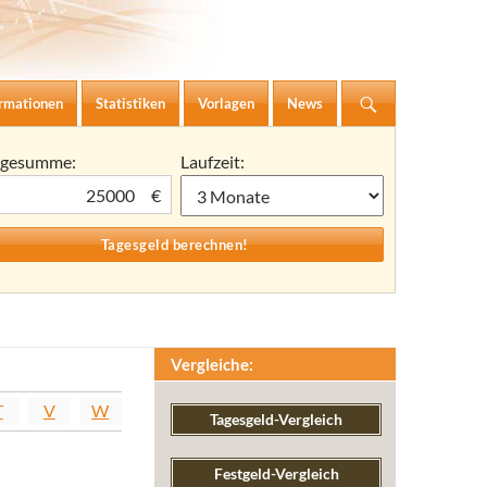
ormationen
Statistiken
Vorlagen
News
agesumme:
Laufzeit:
€
Vergleiche:
T
V
W
Tagesgeld-Vergleich
Festgeld-Vergleich