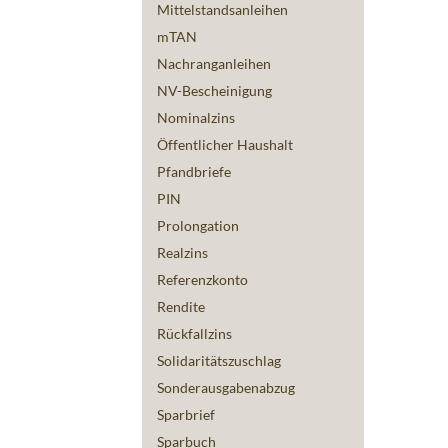
Mittelstandsanleihen
mTAN
Nachranganleihen
NV-Bescheinigung
Nominalzins
Öffentlicher Haushalt
Pfandbriefe
PIN
Prolongation
Realzins
Referenzkonto
Rendite
Rückfallzins
Solidaritätszuschlag
Sonderausgabenabzug
Sparbrief
Sparbuch