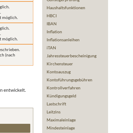
glich.
Haushaltsfunktionen
.
HBCI
t möglich.
IBAN
glich.
Inflation
.
t möglich.
Inflationsanleihen
iTAN
eschrieben.
ch (nach
Jahressteuerbescheinigung
Kirchensteuer
Kontoauszug
Kontoführungsgebühren
Kontrollverfahren
n entwickelt.
Kündigungsgeld
Lastschrift
Leitzins
Maximaleinlage
Mindesteinlage