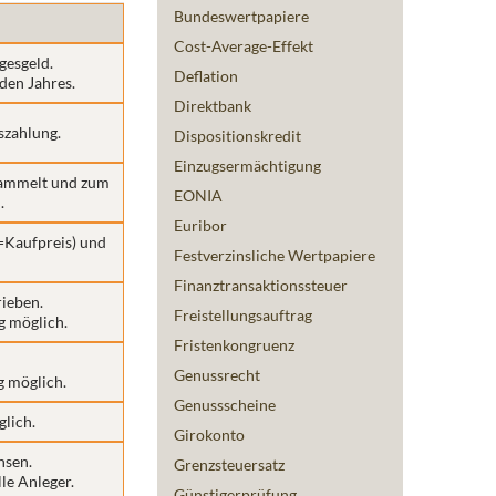
Bundeswertpapiere
Cost-Average-Effekt
gesgeld.
Deflation
den Jahres.
Direktbank
szahlung.
Dispositionskredit
Einzugsermächtigung
esammelt und zum
EONIA
.
Euribor
=Kaufpreis) und
Festverzinsliche Wertpapiere
Finanztransaktionssteuer
rieben.
Freistellungsauftrag
g möglich.
Fristenkongruenz
Genussrecht
g möglich.
Genussscheine
glich.
Girokonto
nsen.
Grenzsteuersatz
lle Anleger.
Günstigerprüfung