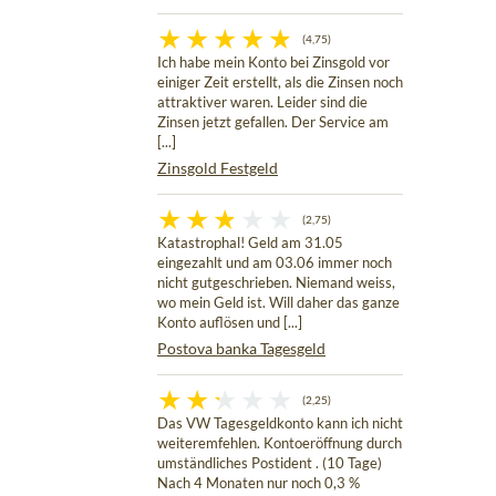
(4,75)
Ich habe mein Konto bei Zinsgold vor
einiger Zeit erstellt, als die Zinsen noch
attraktiver waren. Leider sind die
Zinsen jetzt gefallen. Der Service am
[...]
Zinsgold Festgeld
(2,75)
Katastrophal! Geld am 31.05
eingezahlt und am 03.06 immer noch
nicht gutgeschrieben. Niemand weiss,
wo mein Geld ist. Will daher das ganze
Konto auflösen und [...]
Postova banka Tagesgeld
(2,25)
Das VW Tagesgeldkonto kann ich nicht
weiteremfehlen. Kontoeröffnung durch
umständliches Postident . (10 Tage)
Nach 4 Monaten nur noch 0,3 %