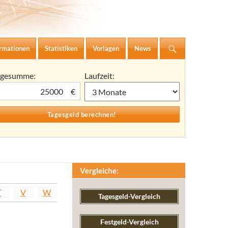
ormationen
Statistiken
Vorlagen
News
agesumme:
Laufzeit:
€
Vergleiche:
T
V
W
Tagesgeld-Vergleich
Festgeld-Vergleich