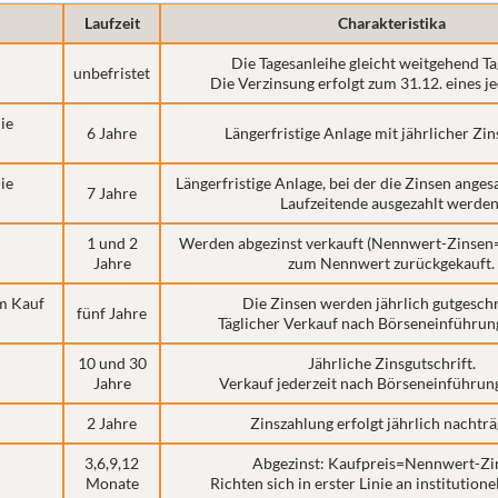
Laufzeit
Charakteristika
Die Tagesanleihe gleicht weitgehend Ta
unbefristet
Die Verzinsung erfolgt zum 31.12. eines je
ie
6 Jahre
Längerfristige Anlage mit jährlicher Zin
ie
Längerfristige Anlage, bei der die Zinsen ang
7 Jahre
Laufzeitende ausgezahlt werden
1 und 2
Werden abgezinst verkauft (Nennwert-Zinsen
Jahre
zum Nennwert zurückgekauft.
im Kauf
Die Zinsen werden jährlich gutgesch
fünf Jahre
Täglicher Verkauf nach Börseneinführun
10 und 30
Jährliche Zinsgutschrift.
Jahre
Verkauf jederzeit nach Börseneinführun
2 Jahre
Zinszahlung erfolgt jährlich nachträ
3,6,9,12
Abgezinst: Kaufpreis=Nennwert-Zi
Monate
Richten sich in erster Linie an institutione