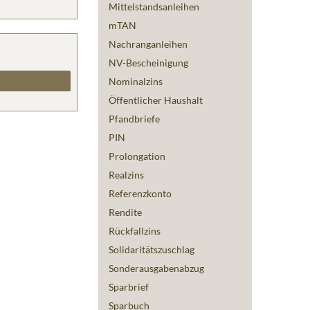
Mittelstandsanleihen
mTAN
Nachranganleihen
NV-Bescheinigung
Nominalzins
Öffentlicher Haushalt
Pfandbriefe
PIN
Prolongation
Realzins
Referenzkonto
Rendite
Rückfallzins
Solidaritätszuschlag
Sonderausgabenabzug
Sparbrief
Sparbuch