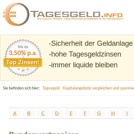
Suchen
Tagesgeld.info – Tagesgeldkonten vergleichen und T
Sicherheit der Geldanlage
3,50% p.a.
hohe Tagesgeldzinsen
immer liquide bleiben
Sie befinden sich hier:
Tagesgeld - Kapitalangebote vergleichen und sparen
»
A
B
C
D
E
F
G
H
I