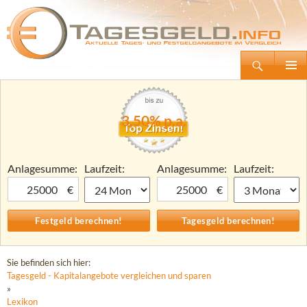
Suchen
Tagesgeld.info – Tagesgeldkonten vergleichen und Tagesgeld-Zinsen berechnen
Zum
Primäre
Inhalt
Menü
springen
3,50% p.a.
Anlagesumme:
Laufzeit:
Anlagesumme:
Laufzeit:
€
€
Sie befinden sich hier:
Tagesgeld - Kapitalangebote vergleichen und sparen
»
Lexikon