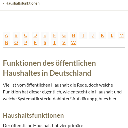
» Haushaltsfunktionen
A
B
C
D
E
F
G
H
I
J
K
L
M
N
O
P
R
S
T
V
W
Funktionen des öffentlichen
Haushaltes in Deutschland
Viel ist vom öffentlichen Haushalt die Rede, doch welche
Funktion hat dieser eigentlich, wie entsteht ein Haushalt und
welche Systematik steckt dahinter? Aufklärung gibt es hier.
Haushaltsfunktionen
Der öffentliche Haushalt hat vier primäre