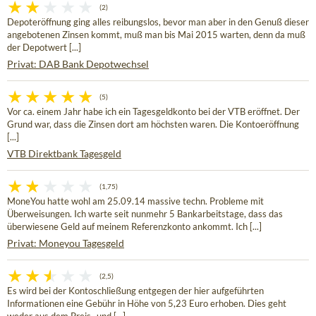
(2)
Depoteröffnung ging alles reibungslos, bevor man aber in den Genuß dieser
angebotenen Zinsen kommt, muß man bis Mai 2015 warten, denn da muß
der Depotwert [...]
Privat: DAB Bank Depotwechsel
(5)
Vor ca. einem Jahr habe ich ein Tagesgeldkonto bei der VTB eröffnet. Der
Grund war, dass die Zinsen dort am höchsten waren. Die Kontoeröffnung
[...]
VTB Direktbank Tagesgeld
(1,75)
MoneYou hatte wohl am 25.09.14 massive techn. Probleme mit
Überweisungen. Ich warte seit nunmehr 5 Bankarbeitstage, dass das
überwiesene Geld auf meinem Referenzkonto ankommt. Ich [...]
Privat: Moneyou Tagesgeld
(2,5)
Es wird bei der Kontoschließung entgegen der hier aufgeführten
Informationen eine Gebühr in Höhe von 5,23 Euro erhoben. Dies geht