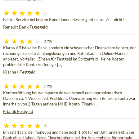
(5)
Bester Service bei besten Konditionen. Besser geht es zur Zeit nicht!
Renault Bank Tagesgeld
(3,75)
Klarna AB ist keine Bank, sondern ein schwedischer Finanzdienstleister, der
rechnungsbasierte Zahlungslösungen und Ratenkauf im Online-Handel
anbietet. Vorteile: - Zinsen für Festgeld im Spitzenfeld - keine Kosten -
problemlose Kontoeröffnung - [...]
Klarna+ Festgeld
(4,75)
Kontoeröffnung bei weltsparen.de war schnell und unproblematisch.
Dauerte ca. 1 Woche inkl. PostIdent. Überweisung vom Referenzkonto war
innerhalb von 2 Tagen auf dem MHB-Konto. Fibank [...]
Fibank Festgeld
(5)
Bin seit 1Jahr bei moneyou und habe noch 1,6% für ein Jahr angelegt. Eine
Bank ohne Haken. Keine Einschränkung bei der Anlagenhöhe für normale