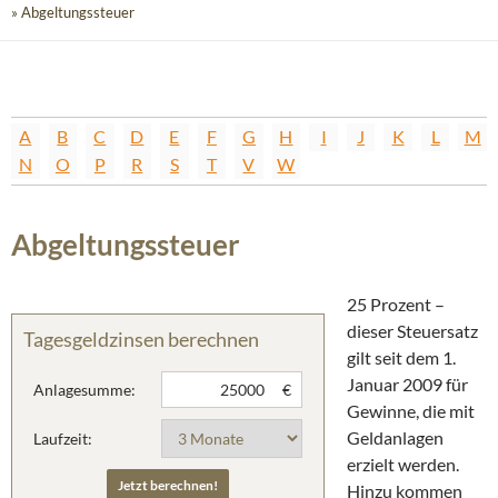
» Abgeltungssteuer
A
B
C
D
E
F
G
H
I
J
K
L
M
N
O
P
R
S
T
V
W
Abgeltungssteuer
25 Prozent –
dieser Steuersatz
Tagesgeldzinsen berechnen
gilt seit dem 1.
Januar 2009 für
Anlagesumme:
€
Gewinne, die mit
Geldanlagen
Laufzeit:
erzielt werden.
Hinzu kommen