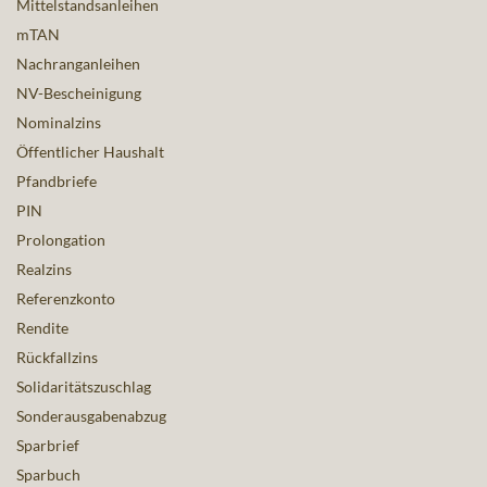
Mittelstandsanleihen
mTAN
Nachranganleihen
NV-Bescheinigung
Nominalzins
Öffentlicher Haushalt
Pfandbriefe
PIN
Prolongation
Realzins
Referenzkonto
Rendite
Rückfallzins
Solidaritätszuschlag
Sonderausgabenabzug
Sparbrief
Sparbuch