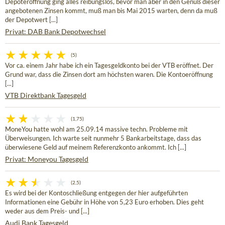
Depoteröffnung ging alles reibungslos, bevor man aber in den Genuß dieser
angebotenen Zinsen kommt, muß man bis Mai 2015 warten, denn da muß
der Depotwert [...]
Privat: DAB Bank Depotwechsel
(5)
Vor ca. einem Jahr habe ich ein Tagesgeldkonto bei der VTB eröffnet. Der
Grund war, dass die Zinsen dort am höchsten waren. Die Kontoeröffnung
[...]
VTB Direktbank Tagesgeld
(1,75)
MoneYou hatte wohl am 25.09.14 massive techn. Probleme mit
Überweisungen. Ich warte seit nunmehr 5 Bankarbeitstage, dass das
überwiesene Geld auf meinem Referenzkonto ankommt. Ich [...]
Privat: Moneyou Tagesgeld
(2,5)
Es wird bei der Kontoschließung entgegen der hier aufgeführten
Informationen eine Gebühr in Höhe von 5,23 Euro erhoben. Dies geht
weder aus dem Preis- und [...]
Audi Bank Tagesgeld