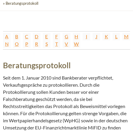
» Beratungsprotokoll
A
B
C
D
E
F
G
H
I
J
K
L
M
N
O
P
R
S
T
V
W
Beratungsprotokoll
Seit dem 1. Januar 2010 sind Bankberater verpflichtet,
Verkaufsgespräche zu protokollieren. Durch die
Protokollierung sollen Kunden besser vor einer
Falschberatung geschützt werden, da sie bei
Rechtsstreitigkeiten das Protokoll als Beweismittel vorlegen
können. Für die Protokollierung gelten strenge Vorgaben, die
im Wertpapierhandelsgesetz (WpHG) sowie in der deutschen
Umsetzung der EU-Finanzrichtmarktlinie MiFID zu finden