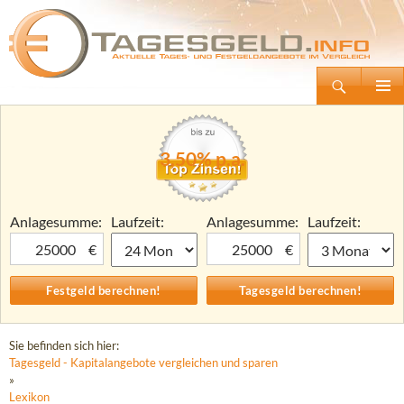
Suchen
Tagesgeld.info – Tagesgeldkonten vergleichen und Tagesgeld-Zinsen berechnen
Zum
Primäre
Inhalt
Menü
springen
3,50% p.a.
Anlagesumme:
Laufzeit:
Anlagesumme:
Laufzeit:
€
€
Sie befinden sich hier:
Tagesgeld - Kapitalangebote vergleichen und sparen
»
Lexikon