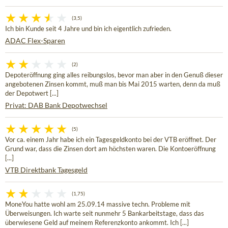
(3,5)
Ich bin Kunde seit 4 Jahre und bin ich eigentlich zufrieden.
ADAC Flex-Sparen
(2)
Depoteröffnung ging alles reibungslos, bevor man aber in den Genuß dieser
angebotenen Zinsen kommt, muß man bis Mai 2015 warten, denn da muß
der Depotwert [...]
Privat: DAB Bank Depotwechsel
(5)
Vor ca. einem Jahr habe ich ein Tagesgeldkonto bei der VTB eröffnet. Der
Grund war, dass die Zinsen dort am höchsten waren. Die Kontoeröffnung
[...]
VTB Direktbank Tagesgeld
(1,75)
MoneYou hatte wohl am 25.09.14 massive techn. Probleme mit
Überweisungen. Ich warte seit nunmehr 5 Bankarbeitstage, dass das
überwiesene Geld auf meinem Referenzkonto ankommt. Ich [...]