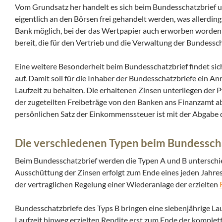
Vom Grundsatz her handelt es sich beim Bundesschatzbrief um
eigentlich an den Börsen frei gehandelt werden, was allerding
Bank möglich, bei der das Wertpapier auch erworben worden i
bereit, die für den Vertrieb und die Verwaltung der Bundessch
Eine weitere Besonderheit beim Bundesschatzbrief findet sich 
auf. Damit soll für die Inhaber der Bundesschatzbriefe ein An
Laufzeit zu behalten. Die erhaltenen Zinsen unterliegen der P
der zugeteilten Freibeträge von den Banken ans Finanzamt a
persönlichen Satz der Einkommenssteuer ist mit der Abgabe 
Die verschiedenen Typen beim Bundessch
Beim Bundesschatzbrief werden die Typen A und B unterschied
Ausschüttung der Zinsen erfolgt zum Ende eines jeden Jahres 
der vertraglichen Regelung einer Wiederanlage der erzielten
Bundesschatzbriefe des Typs B bringen eine siebenjährige Lau
Laufzeit hinweg erzielten Rendite erst zum Ende der komplette