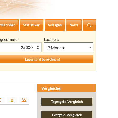
ormationen
Statistiken
Vorlagen
News
agesumme:
Laufzeit:
€
Vergleiche:
T
V
W
Tagesgeld-Vergleich
Festgeld-Vergleich