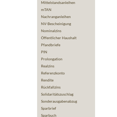
Mittelstandsanleihen
mTAN
Nachranganleihen
NV-Bescheinigung
Nominalzins
Öffentlicher Haushalt
Pfandbriefe
PIN
Prolongation
Realzins
Referenzkonto
Rendite
Rückfallzins
Solidaritätszuschlag
Sonderausgabenabzug
Sparbrief
Sparbuch