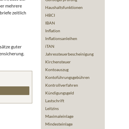
ber mehrere
Haushaltsfunktionen
riefe zeitlich
HBCI
IBAN
Inflation
Inflationsanleihen
sätze guter
iTAN
gensicherung.
Jahressteuerbescheinigung
Kirchensteuer
Kontoauszug
Kontoführungsgebühren
Kontrollverfahren
Kündigungsgeld
Lastschrift
Leitzins
Maximaleinlage
Mindesteinlage