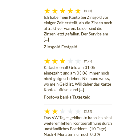
(4,75)
Ich habe mein Konto bei Zinsgold vor
einiger Zeit erstellt, als die Zinsen noch
attraktiver waren. Leider sind die
Zinsen jetzt gefallen. Der Service am
[...]
Zinsgold Festgeld
(2,75)
Katastrophal! Geld am 31.05
eingezahlt und am 03.06 immer noch
nicht gutgeschrieben. Niemand weiss,
wo mein Geld ist. Will daher das ganze
Konto auflösen und [...]
Postova banka Tagesgeld
(2,25)
Das VW Tagesgeldkonto kann ich nicht
weiteremfehlen. Kontoeröffnung durch
umständliches Postident . (10 Tage)
Nach 4 Monaten nur noch 0,3 %