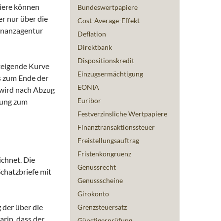
piere können
Bundeswertpapiere
er nur über die
Cost-Average-Effekt
Finanzagentur
Deflation
Direktbank
Dispositionskredit
steigende Kurve
Einzugsermächtigung
is zum Ende der
EONIA
wird nach Abzug
Euribor
nung zum
Festverzinsliche Wertpapiere
Finanztransaktionssteuer
Freistellungsauftrag
Fristenkongruenz
ichnet. Die
Genussrecht
Schatzbriefe mit
Genussscheine
Girokonto
 der über die
Grenzsteuersatz
arin, dass der
Günstigerprüfung