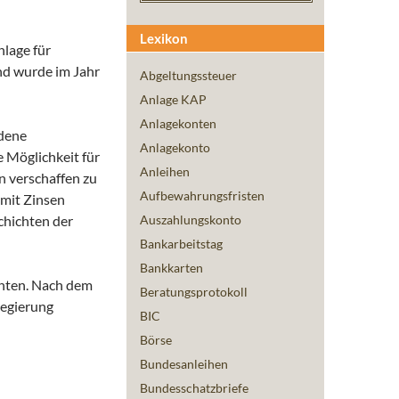
Lexikon
nlage für
und wurde im Jahr
Abgeltungssteuer
Anlage KAP
Anlagekonten
edene
Anlagekonto
e Möglichkeit für
Anleihen
en verschaffen zu
Aufbewahrungsfristen
 mit Zinsen
chichten der
Auszahlungskonto
Bankarbeitstag
Bankkarten
chten. Nach dem
Beratungsprotokoll
regierung
BIC
Börse
Bundesanleihen
Bundesschatzbriefe