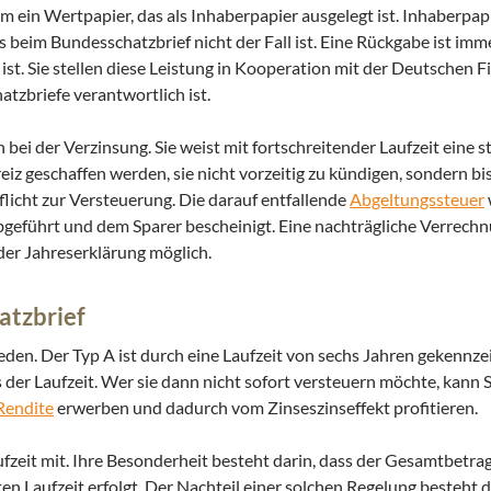
 ein Wertpapier, das als Inhaberpapier ausgelegt ist. Inhaberpa
s beim Bundesschatzbrief nicht der Fall ist. Eine Rückgabe ist imm
st. Sie stellen diese Leistung in Kooperation mit der Deutschen 
atzbriefe verantwortlich ist.
bei der Verzinsung. Sie weist mit fortschreitender Laufzeit eine 
reiz geschaffen werden, sie nicht vorzeitig zu kündigen, sondern b
flicht zur Versteuerung. Die darauf entfallende
Abgeltungssteuer
bgeführt und dem Sparer bescheinigt. Eine nachträgliche Verrech
der Jahreserklärung möglich.
atzbrief
en. Der Typ A ist durch eine Laufzeit von sechs Jahren gekennze
der Laufzeit. Wer sie dann nicht sofort versteuern möchte, kann 
Rendite
erwerben und dadurch vom Zinseszinseffekt profitieren.
fzeit mit. Ihre Besonderheit besteht darin, dass der Gesamtbetrag
n Laufzeit erfolgt. Der Nachteil einer solchen Regelung besteht d