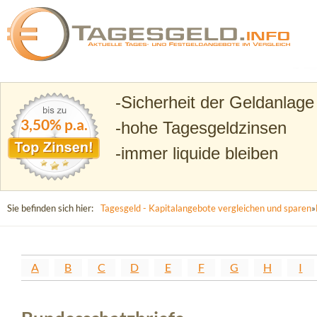
Suchen
Tagesgeld.info – Tagesgeldkonten vergleichen und T
Sicherheit der Geldanlage
3,50% p.a.
hohe Tagesgeldzinsen
immer liquide bleiben
Sie befinden sich hier:
Tagesgeld - Kapitalangebote vergleichen und sparen
»
A
B
C
D
E
F
G
H
I