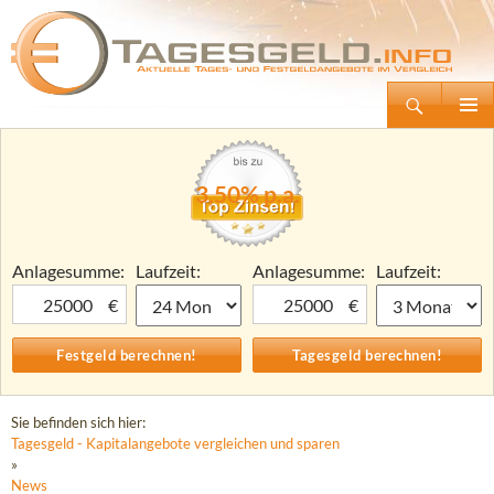
Suchen
Tagesgeld.info – Tagesgeldkonten vergleichen und Tagesgeld-Zinsen berechnen
Zum
Primäre
Inhalt
Menü
springen
3,50% p.a.
Anlagesumme:
Laufzeit:
Anlagesumme:
Laufzeit:
€
€
Sie befinden sich hier:
Tagesgeld - Kapitalangebote vergleichen und sparen
»
News