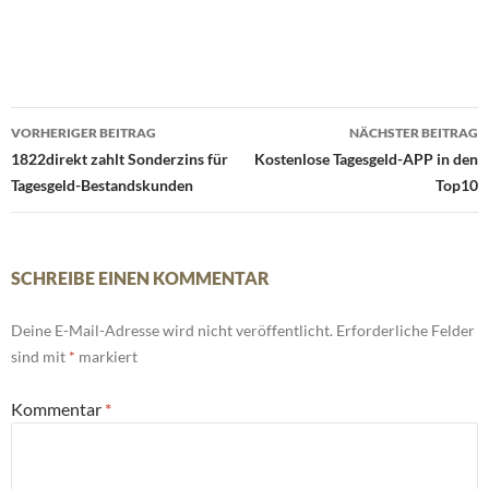
Beitrags-
VORHERIGER BEITRAG
NÄCHSTER BEITRAG
Navigation
1822direkt zahlt Sonderzins für
Kostenlose Tagesgeld-APP in den
Tagesgeld-Bestandskunden
Top10
SCHREIBE EINEN KOMMENTAR
Deine E-Mail-Adresse wird nicht veröffentlicht.
Erforderliche Felder
sind mit
*
markiert
Kommentar
*