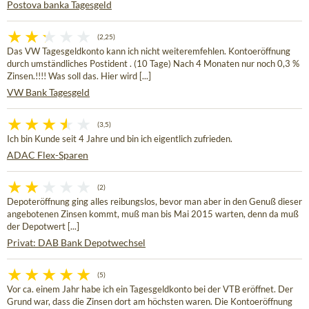
Postova banka Tagesgeld
(2,25)
Das VW Tagesgeldkonto kann ich nicht weiteremfehlen. Kontoeröffnung
durch umständliches Postident . (10 Tage) Nach 4 Monaten nur noch 0,3 %
Zinsen.!!!! Was soll das. Hier wird [...]
VW Bank Tagesgeld
(3,5)
Ich bin Kunde seit 4 Jahre und bin ich eigentlich zufrieden.
ADAC Flex-Sparen
(2)
Depoteröffnung ging alles reibungslos, bevor man aber in den Genuß dieser
angebotenen Zinsen kommt, muß man bis Mai 2015 warten, denn da muß
der Depotwert [...]
Privat: DAB Bank Depotwechsel
(5)
Vor ca. einem Jahr habe ich ein Tagesgeldkonto bei der VTB eröffnet. Der
Grund war, dass die Zinsen dort am höchsten waren. Die Kontoeröffnung