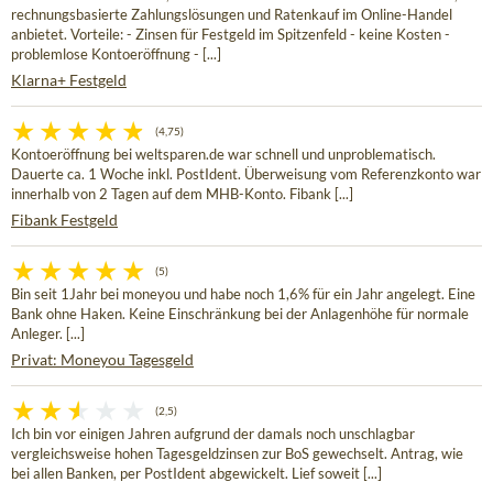
rechnungsbasierte Zahlungslösungen und Ratenkauf im Online-Handel
anbietet. Vorteile: - Zinsen für Festgeld im Spitzenfeld - keine Kosten -
problemlose Kontoeröffnung - [...]
Klarna+ Festgeld
(4,75)
Kontoeröffnung bei weltsparen.de war schnell und unproblematisch.
Dauerte ca. 1 Woche inkl. PostIdent. Überweisung vom Referenzkonto war
innerhalb von 2 Tagen auf dem MHB-Konto. Fibank [...]
Fibank Festgeld
(5)
Bin seit 1Jahr bei moneyou und habe noch 1,6% für ein Jahr angelegt. Eine
Bank ohne Haken. Keine Einschränkung bei der Anlagenhöhe für normale
Anleger. [...]
Privat: Moneyou Tagesgeld
(2,5)
Ich bin vor einigen Jahren aufgrund der damals noch unschlagbar
vergleichsweise hohen Tagesgeldzinsen zur BoS gewechselt. Antrag, wie
bei allen Banken, per PostIdent abgewickelt. Lief soweit [...]