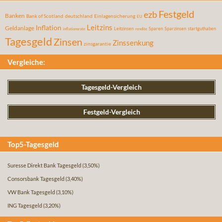
Festgeld
ezb
Banken
Bank of Scotland
deutschland
Einlagensicherung
EU
Leitzins
Inflation
Geldanlage
Leitzinsen
Sparen
Sparzinsen
startguthaben
inflationsrate
rendite
Tagesgeld
Zinsen
Zinssenkung
zinsgarantie
Vergleiche:
Tagesgeld-Vergleich
Festgeld-Vergleich
Top5-Tagesgeld
Suresse Direkt Bank Tagesgeld
(3,50%)
Consorsbank Tagesgeld
(3,40%)
VW Bank Tagesgeld
(3,10%)
ING Tagesgeld
(3,20%)