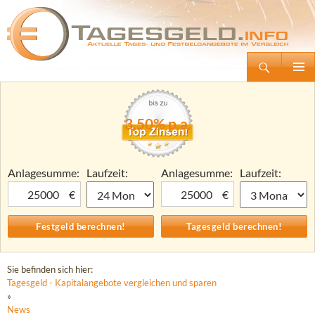
Suchen
Tagesgeld.info – Tagesgeldkonten vergleichen und Tagesgeld-Zinsen berechnen
Zum
Primäre
Inhalt
Menü
springen
3,50% p.a.
Anlagesumme:
Laufzeit:
Anlagesumme:
Laufzeit:
€
€
Sie befinden sich hier:
Tagesgeld - Kapitalangebote vergleichen und sparen
»
News