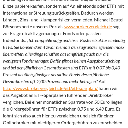
Einzelpapiere kaufen, sondern auf Anleihefonds oder ETFs mit
internationaler Streuung zurückgreifen. Dadurch werden
Länder-, Zins- und Klumpenrisiken vermieden. Michael Beutel,
Börsenexperte unseres Portals
www.brokervergleich.de
sagt
zur Frage ob aktiv gemanagter Fonds oder passiver
Indexfonds:
„Ich empfehle aufgrund ihrer Kostenstruktur eindeutig
ETFs. Sie können damit zwar niemals den zugrunde liegenden Index
übertreffen, allerdings schaffen das langfristig auch nur die
wenigsten Fondsmanager. Dafür gibt es keinen Ausgabeaufschlag
und bei den jährlichen Gesamtkosten sind ETFs mit 0,07 bis 0,40
Prozent deutlich günstiger als aktive Fonds, deren jährliche
Gesamtkosten oft 2,00 Prozent und mehr betragen.“
Auf
http://www.brokervergleich.de/etf/etf-sparplan/
haben wir
das Angebot an ETF-Sparplänen führender Direktbroker
verglichen. Bei einer monatlichen Sparrate von 50 Euro liegen
die Ordergebühren für ETFs zwischen 0,75 und 6,49 Euro. Es
lohnt sich also auch hier, zu vergleichen und sich für einen
Onlinebroker mit niedrigeren Ordergebühren zu entscheiden.