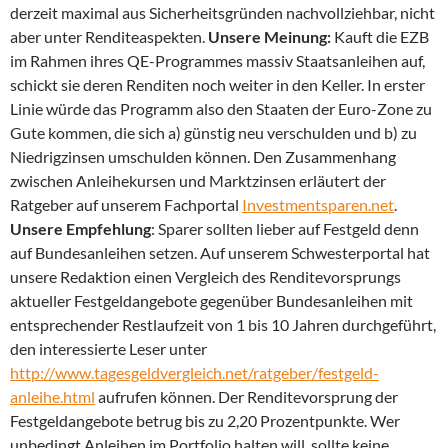
derzeit maximal aus Sicherheitsgründen nachvollziehbar, nicht
aber unter Renditeaspekten.
Unsere Meinung:
Kauft die EZB
im Rahmen ihres QE-Programmes massiv Staatsanleihen auf,
schickt sie deren Renditen noch weiter in den Keller. In erster
Linie würde das Programm also den Staaten der Euro-Zone zu
Gute kommen, die sich a) günstig neu verschulden und b) zu
Niedrigzinsen umschulden können. Den Zusammenhang
zwischen Anleihekursen und Marktzinsen erläutert der
Ratgeber auf unserem Fachportal
Investmentsparen.net
.
Unsere Empfehlung
: Sparer sollten lieber auf Festgeld denn
auf Bundesanleihen setzen. Auf unserem Schwesterportal hat
unsere Redaktion einen Vergleich des Renditevorsprungs
aktueller Festgeldangebote gegenüber Bundesanleihen mit
entsprechender Restlaufzeit von 1 bis 10 Jahren durchgeführt,
den interessierte Leser unter
http://www.tagesgeldvergleich.net/ratgeber/festgeld-
anleihe.html
aufrufen können. Der Renditevorsprung der
Festgeldangebote betrug bis zu 2,20 Prozentpunkte. Wer
unbedingt Anleihen im Portfolio halten will, sollte keine