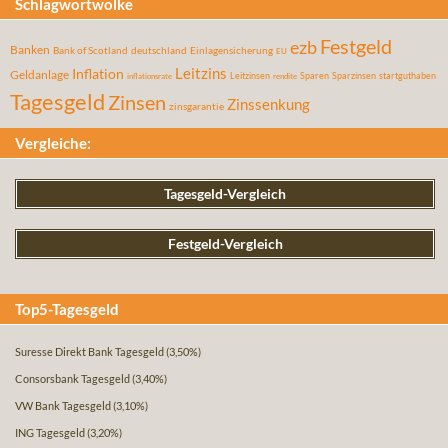
Schlagwortwolke
Festgeld
ezb
Banken
Bank of Scotland
deutschland
Einlagensicherung
EU
Leitzins
Inflation
Geldanlage
Leitzinsen
Sparen
Sparzinsen
startguthaben
inflationsrate
rendite
Tagesgeld
Zinsen
Zinssenkung
zinsgarantie
Vergleiche:
Tagesgeld-Vergleich
Festgeld-Vergleich
Top5-Tagesgeld
Suresse Direkt Bank Tagesgeld
(3,50%)
Consorsbank Tagesgeld
(3,40%)
VW Bank Tagesgeld
(3,10%)
ING Tagesgeld
(3,20%)