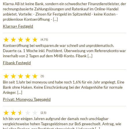
Klarna AB ist keine Bank, sondern ein schwedischer Finanzdienstleister, der
rechnungsbasierte Zahlungslösungen und Ratenkauf im Online-Handel
anbietet. Vorteile: - Zinsen für Festgeld im Spitzenfeld - keine Kosten -
problemlose Kontoeröffnung - [...]
Klarna+ Festgeld
(4,75)
Kontoeröffnung bei weltsparen.de war schnell und unproblematisch.
Dauerte ca. 1 Woche inkl. PostIdent. Überweisung vom Referenzkonto war
innerhalb von 2 Tagen auf dem MHB-Konto. Fibank [...]
Fibank Festgeld
(5)
Bin seit 1Jahr bei moneyou und habe noch 1,6% für ein Jahr angelegt. Eine
Bank ohne Haken. Keine Einschränkung bei der Anlagenhöhe für normale
Anleger. [...]
Privat: Moneyou Tagesgeld
(2,5)
Ich bin vor einigen Jahren aufgrund der damals noch unschlagbar
vergleichsweise hohen Tagesgeldzinsen zur BoS gewechselt. Antrag, wie