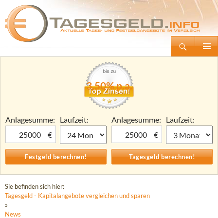
Suchen
Tagesgeld.info – Tagesgeldkonten vergleichen und Tagesgeld-Zinsen berechnen
Zum
Primäre
Inhalt
Menü
springen
3,50% p.a.
Anlagesumme:
Laufzeit:
Anlagesumme:
Laufzeit:
€
€
Sie befinden sich hier:
Tagesgeld - Kapitalangebote vergleichen und sparen
»
News