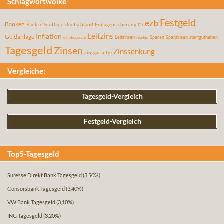
Schlagwortwolke
Festgeld
ezb
Banken
Bank of Scotland
deutschland
Einlagensicherung
EU
Leitzins
Inflation
Geldanlage
Leitzinsen
Sparen
Sparzinsen
startguthaben
inflationsrate
rendite
Tagesgeld
Zinsen
Zinssenkung
zinsgarantie
Vergleiche:
Tagesgeld-Vergleich
Festgeld-Vergleich
Top5-Tagesgeld
Suresse Direkt Bank Tagesgeld
(3,50%)
Consorsbank Tagesgeld
(3,40%)
VW Bank Tagesgeld
(3,10%)
ING Tagesgeld
(3,20%)