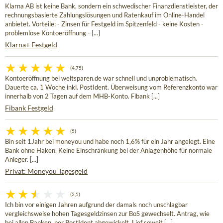
Klarna AB ist keine Bank, sondern ein schwedischer Finanzdienstleister, der
rechnungsbasierte Zahlungslösungen und Ratenkauf im Online-Handel
anbietet. Vorteile: - Zinsen für Festgeld im Spitzenfeld - keine Kosten -
problemlose Kontoeröffnung - [...]
Klarna+ Festgeld
(4,75)
Kontoeröffnung bei weltsparen.de war schnell und unproblematisch.
Dauerte ca. 1 Woche inkl. PostIdent. Überweisung vom Referenzkonto war
innerhalb von 2 Tagen auf dem MHB-Konto. Fibank [...]
Fibank Festgeld
(5)
Bin seit 1Jahr bei moneyou und habe noch 1,6% für ein Jahr angelegt. Eine
Bank ohne Haken. Keine Einschränkung bei der Anlagenhöhe für normale
Anleger. [...]
Privat: Moneyou Tagesgeld
(2,5)
Ich bin vor einigen Jahren aufgrund der damals noch unschlagbar
vergleichsweise hohen Tagesgeldzinsen zur BoS gewechselt. Antrag, wie
bei allen Banken, per PostIdent abgewickelt. Lief soweit [...]