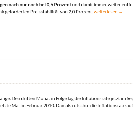
gen nach nur noch bei 0,6 Prozent
und damit immer weiter entfe
Inflationsrate in D
k geforderten Preisstabilität von 2,0 Prozent.
weiterlesen
→
nge. Den dritten Monat in Folge lag die Inflationsrate jetzt im 
letzte Mal im Februar 2010. Damals rutschte die Inflationsrate auf