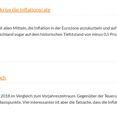
rise die Inflationsrate
 allen Mitteln, die Inflation in der Eurozone anzukurbeln und au
tschland sogar auf dem historischen Tiefststand von minus 0,5 Pro
ationsrate
och
ai 2018 im Vergleich zum Vorjahreszeitraum. Gegenüber der Teuer
sispunkte. Viel interessanter ist aber die Tatsache, dass die Infl
springt auf Sechs-Jahres-Hoch