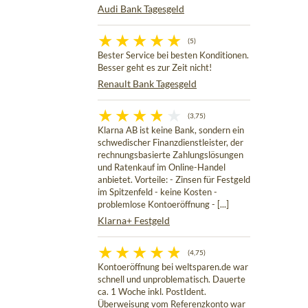
Audi Bank Tagesgeld
(5)
Bester Service bei besten Konditionen.
Besser geht es zur Zeit nicht!
Renault Bank Tagesgeld
(3,75)
Klarna AB ist keine Bank, sondern ein
schwedischer Finanzdienstleister, der
rechnungsbasierte Zahlungslösungen
und Ratenkauf im Online-Handel
anbietet. Vorteile: - Zinsen für Festgeld
im Spitzenfeld - keine Kosten -
problemlose Kontoeröffnung - [...]
Klarna+ Festgeld
(4,75)
Kontoeröffnung bei weltsparen.de war
schnell und unproblematisch. Dauerte
ca. 1 Woche inkl. PostIdent.
Überweisung vom Referenzkonto war