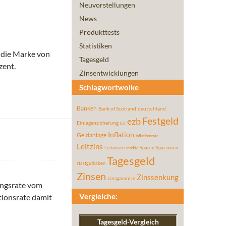
Neuvorstellungen
News
Produkttests
Statistiken
f die Marke von
Tagesgeld
zent.
Zinsentwicklungen
Schlagwortwolke
Banken
Bank of Scotland
deutschland
Festgeld
ezb
Einlagensicherung
EU
Inflation
Geldanlage
inflationsrate
Leitzins
Leitzinsen
Sparen
Sparzinsen
rendite
Tagesgeld
startguthaben
Zinsen
Zinssenkung
zinsgarantie
ungsrate vom
Vergleiche:
ationsrate damit
Tagesgeld-Vergleich