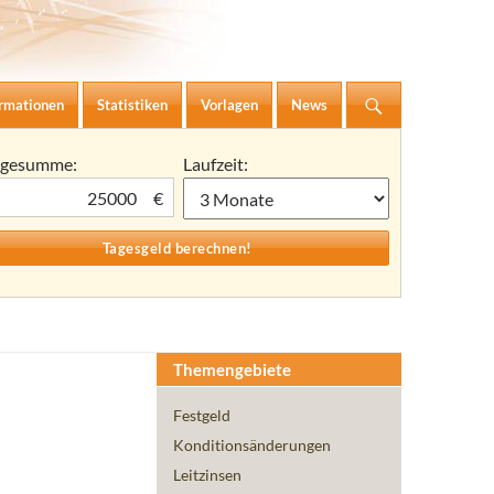
ormationen
Statistiken
Vorlagen
News
agesumme:
Laufzeit:
€
Themengebiete
Festgeld
Konditionsänderungen
Leitzinsen