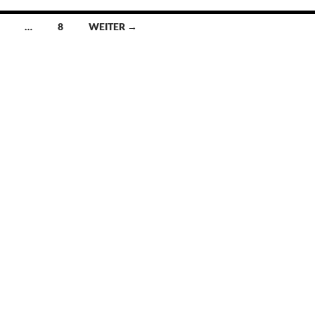
…
8
WEITER →