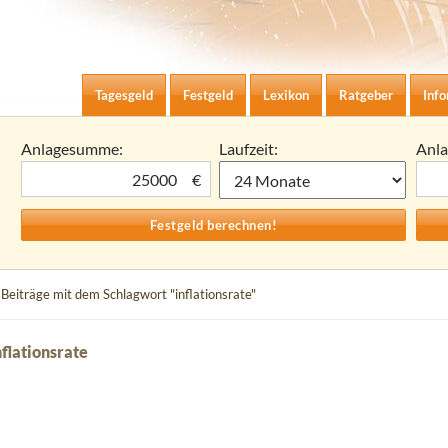
Zum Inhalt springen
agesgeld-Zinsen berechnen
Tagesgeld
Festgeld
Lexikon
Ratgeber
Inf
Anlagesumme:
Laufzeit:
Anl
€
 Beiträge mit dem Schlagwort "inflationsrate"
flationsrate