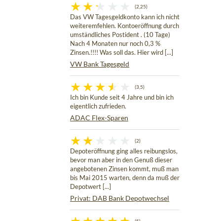
(2,25)
Das VW Tagesgeldkonto kann ich nicht
weiteremfehlen. Kontoeröffnung durch
umständliches Postident . (10 Tage)
Nach 4 Monaten nur noch 0,3 %
Zinsen.!!!! Was soll das. Hier wird [...]
VW Bank Tagesgeld
(3,5)
Ich bin Kunde seit 4 Jahre und bin ich
eigentlich zufrieden.
ADAC Flex-Sparen
(2)
Depoteröffnung ging alles reibungslos,
bevor man aber in den Genuß dieser
angebotenen Zinsen kommt, muß man
bis Mai 2015 warten, denn da muß der
Depotwert [...]
Privat: DAB Bank Depotwechsel