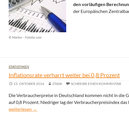
den vorläufigen Berechnun
der Europäischen Zentralban
© Marlee – Fotolia.com
STATISTIKEN
Inflationsrate verharrt weiter bei 0,8 Prozent
15. OKTOBER 2014
3TASK
SCHREIBE EINEN KOMMENTAR
Die Verbraucherpreise in Deutschland kommen nicht in die Gä
auf 0,8 Prozent. Niedriger lag der Verbraucherpreisindex das 
Inflationsrate verharrt weiter bei 0,8 Prozent
weiterlesen
→