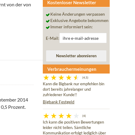
Kostenloser Newsletter
rnt von der von
eutschland nur noch bei 0,6 Prozent
Keine Änderungen verpassen
Exklusive Angebote bekommen
Immer informiert sein:
E-Mail:
Verbrauchermeinungen
(4,5)
Kann die Bigbank nur empfehlen bin
dort bereits jahrelanger und
zufriedener Kunde!!
September 2014
Bigbank Festgeld
 0,5 Prozent.
(4)
Ich kann die positiven Bewertungen
leider nicht teilen. Sämtliche
Kommunikation erfolgt lediglich über