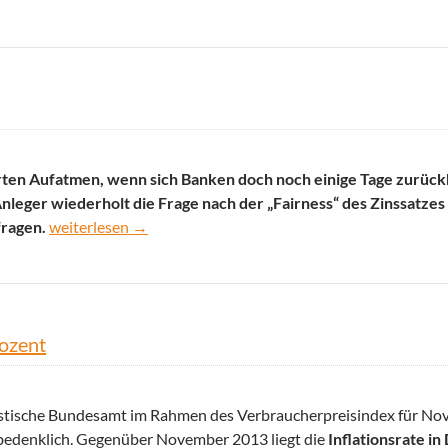
rten Aufatmen, wenn sich Banken doch noch einige Tage zurück
 Anleger wiederholt die Frage nach der „Fairness“ des Zinssatzes
Tagesgeldzinsen: Was ist schon fair?
fragen.
weiterlesen
→
rozent
tistische Bundesamt im Rahmen des Verbraucherpreisindex für N
 bedenklich. Gegenüber November 2013 liegt die
Inflationsrate in