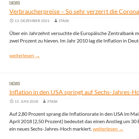
NEWS
Verbraucherpreise – So sehr verzerrt die Coronak
13. DEZEMBER 2021
3TASK
Über ein Jahrzehnt versuchte die Europäische Zentralbank mit
zwei Prozent zu hieven. Im Jahr 2010 lag die Inflation in Deu
Verbraucherpreise – So sehr verzerrt die Coronakrise die Infl
weiterlesen
→
NEWS
Inflation in den USA springt auf Sechs-Jahres-H
12. JUNI 2018
3TASK
Auf 2,80 Prozent sprang die Inflationsrate in den USA im M
April 2018 (2,50 Prozent) bedeutet das einen Anstieg um 30 Ba
Inflation in den USA 
ein neues Sechs-Jahres-Hoch markiert.
weiterlesen
→