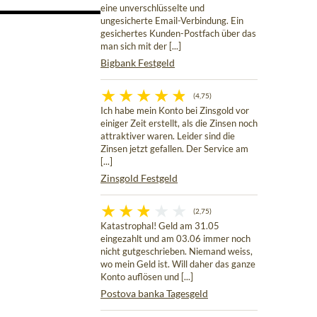
eine unverschlüsselte und
ungesicherte Email-Verbindung. Ein
gesichertes Kunden-Postfach über das
man sich mit der [...]
Bigbank Festgeld
(4,75)
Ich habe mein Konto bei Zinsgold vor
einiger Zeit erstellt, als die Zinsen noch
attraktiver waren. Leider sind die
Zinsen jetzt gefallen. Der Service am
[...]
Zinsgold Festgeld
(2,75)
Katastrophal! Geld am 31.05
eingezahlt und am 03.06 immer noch
nicht gutgeschrieben. Niemand weiss,
wo mein Geld ist. Will daher das ganze
Konto auflösen und [...]
Postova banka Tagesgeld