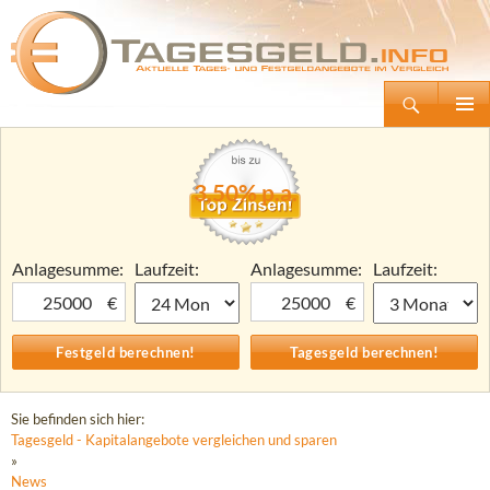
Suchen
Tagesgeld.info – Tagesgeldkonten vergleichen und Tagesgeld-Zinsen berechnen
Zum
Primäre
Inhalt
Menü
springen
3,50% p.a.
Anlagesumme:
Laufzeit:
Anlagesumme:
Laufzeit:
€
€
Sie befinden sich hier:
Tagesgeld - Kapitalangebote vergleichen und sparen
»
News