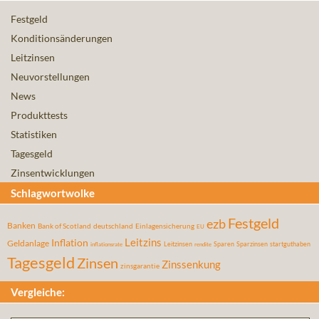
Festgeld
Konditionsänderungen
Leitzinsen
Neuvorstellungen
News
Produkttests
Statistiken
Tagesgeld
Zinsentwicklungen
Schlagwortwolke
Festgeld
ezb
Banken
Bank of Scotland
deutschland
Einlagensicherung
EU
Leitzins
Inflation
Geldanlage
Leitzinsen
Sparen
Sparzinsen
startguthaben
inflationsrate
rendite
Tagesgeld
Zinsen
Zinssenkung
zinsgarantie
Vergleiche: