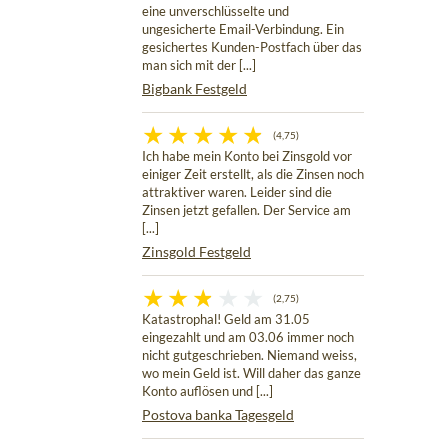
eine unverschlüsselte und
ungesicherte Email-Verbindung. Ein
gesichertes Kunden-Postfach über das
man sich mit der [...]
Bigbank Festgeld
(4,75)
Ich habe mein Konto bei Zinsgold vor
einiger Zeit erstellt, als die Zinsen noch
attraktiver waren. Leider sind die
Zinsen jetzt gefallen. Der Service am
[...]
Zinsgold Festgeld
(2,75)
Katastrophal! Geld am 31.05
eingezahlt und am 03.06 immer noch
nicht gutgeschrieben. Niemand weiss,
wo mein Geld ist. Will daher das ganze
Konto auflösen und [...]
Postova banka Tagesgeld