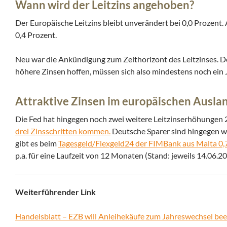
Wann wird der Leitzins angehoben?
Der Europäische Leitzins bleibt unverändert bei 0,0 Prozent.
0,4 Prozent.
Neu war die Ankündigung zum Zeithorizont des Leitzinses. D
höhere Zinsen hoffen, müssen sich also mindestens noch ein 
Attraktive Zinsen im europäischen Ausla
Die Fed hat hingegen noch zwei weitere Leitzinserhöhungen 2
drei Zinsschritten kommen.
Deutsche Sparer sind hingegen w
gibt es beim
Tagesgeld/Flexgeld24 der FIMBank aus Malta 0,7
p.a. für eine Laufzeit von 12 Monaten (Stand: jeweils 14.06.2
Weiterführender Link
Handelsblatt – EZB will Anleihekäufe zum Jahreswechsel be