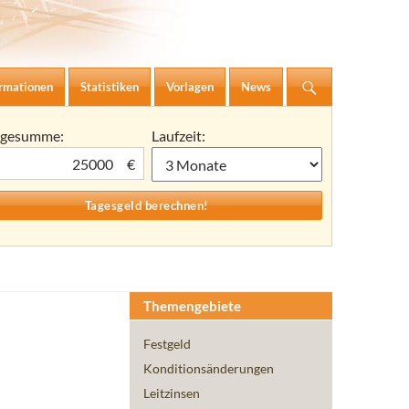
ormationen
Statistiken
Vorlagen
News
agesumme:
Laufzeit:
€
Themengebiete
Festgeld
Konditionsänderungen
Leitzinsen