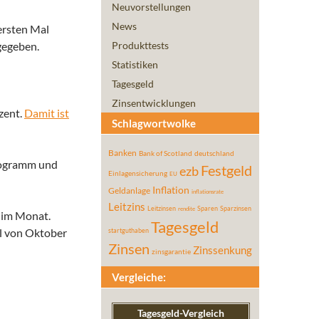
Neuvorstellungen
News
ersten Mal
gegeben.
Produkttests
Statistiken
Tagesgeld
Zinsentwicklungen
zent.
Damit ist
Schlagwortwolke
Banken
Bank of Scotland
deutschland
rogramm und
Festgeld
ezb
Einlagensicherung
EU
Inflation
Geldanlage
inflationsrate
Leitzins
Leitzinsen
Sparen
Sparzinsen
rendite
 im Monat.
Tagesgeld
l von Oktober
startguthaben
Zinsen
Zinssenkung
zinsgarantie
Vergleiche:
Tagesgeld-Vergleich