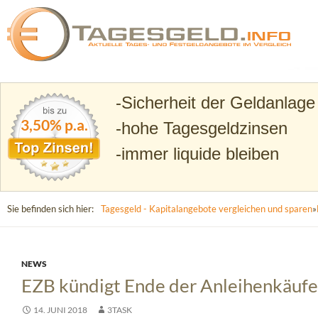
Suchen
Tagesgeld.info – Tagesgeldkonten vergleichen und T
Sicherheit der Geldanlage
3,50% p.a.
hohe Tagesgeldzinsen
immer liquide bleiben
Sie befinden sich hier:
Tagesgeld - Kapitalangebote vergleichen und sparen
»
NEWS
EZB kündigt Ende der Anleihenkäufe
14. JUNI 2018
3TASK