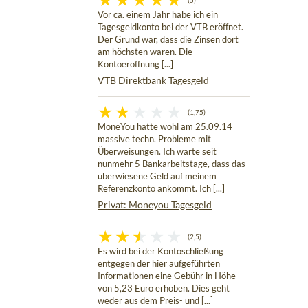
(5)
Vor ca. einem Jahr habe ich ein
Tagesgeldkonto bei der VTB eröffnet.
Der Grund war, dass die Zinsen dort
am höchsten waren. Die
Kontoeröffnung [...]
VTB Direktbank Tagesgeld
(1,75)
MoneYou hatte wohl am 25.09.14
massive techn. Probleme mit
Überweisungen. Ich warte seit
nunmehr 5 Bankarbeitstage, dass das
überwiesene Geld auf meinem
Referenzkonto ankommt. Ich [...]
Privat: Moneyou Tagesgeld
(2,5)
Es wird bei der Kontoschließung
entgegen der hier aufgeführten
Informationen eine Gebühr in Höhe
von 5,23 Euro erhoben. Dies geht
weder aus dem Preis- und [...]