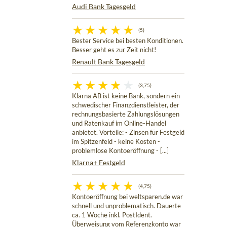
Audi Bank Tagesgeld
(5)
Bester Service bei besten Konditionen.
Besser geht es zur Zeit nicht!
Renault Bank Tagesgeld
(3,75)
Klarna AB ist keine Bank, sondern ein
schwedischer Finanzdienstleister, der
rechnungsbasierte Zahlungslösungen
und Ratenkauf im Online-Handel
anbietet. Vorteile: - Zinsen für Festgeld
im Spitzenfeld - keine Kosten -
problemlose Kontoeröffnung - [...]
Klarna+ Festgeld
(4,75)
Kontoeröffnung bei weltsparen.de war
schnell und unproblematisch. Dauerte
ca. 1 Woche inkl. PostIdent.
Überweisung vom Referenzkonto war