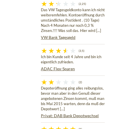
(2,25)
Das VW Tagesgeldkonto kann ich nicht
weiteremfehlen. Kontoeröffnung durch
umständliches Postident . (10 Tage)
Nach 4 Monaten nur noch 0,3 %
Zinsen.!!!! Was soll das. Hier wird [...]
VW Bank Tagesgeld
(3,5)
Ich bin Kunde seit 4 Jahre und bin ich
eigentlich zufrieden.
ADAC Flex-Sparen
(2)
Depoteröffnung ging alles reibungslos,
bevor man aber in den Genuß dieser
angebotenen Zinsen kommt, muß man
bis Mai 2015 warten, denn da muß der
Depotwert [...]
Privat: DAB Bank Depotwechsel