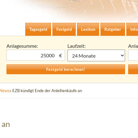
Zum Inhalt springen
agesgeld-Zinsen berechnen
Tagesgeld
Festgeld
Lexikon
Ratgeber
Inf
Anlagesumme:
Laufzeit:
Anl
€
News
» EZB kündigt Ende der Anleihenkäufe an
 an