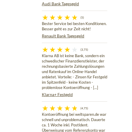
Audi Bank Tagesgeld
(5)
Bester Service bei besten Konditionen.
Besser geht es zur Zeit nicht!
Renault Bank Tagesgeld
(3,75)
Klarna AB ist keine Bank, sondern ein
schwedischer Finanzdienstleister, der
rechnungsbasierte Zahlungslösungen
und Ratenkauf im Online-Handel
anbietet. Vorteile: - Zinsen für Festgeld
im Spitzenfeld - keine Kosten -
problemlose Kontoeröffnung - [...]
Klarna+ Festgeld
(4,75)
Kontoeröffnung bei weltsparen.de war
schnell und unproblematisch. Dauerte
ca. 1 Woche inkl. PostIdent.
Überweisung vom Referenzkonto war