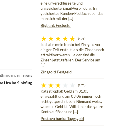
eine unverschlüsselte und
ungesicherte Email-Verbindung. Ein
gesichertes Kunden-Postfach über das
man sich mit der [...]
Bigbank Festgeld
(4,75)
Ich habe mein Konto bei Zinsgold vor
einiger Zeit erstellt, als die Zinsen noch
attraktiver waren. Leider sind die
Zinsen jetzt gefallen. Der Service am
[...]
Zinsgold Festgeld
NÄCHSTER BEITRAG
e Lira im Sinkflug
(2,75)
Katastrophal! Geld am 31.05
eingezahlt und am 03.06 immer noch
nicht gutgeschrieben. Niemand weiss,
wo mein Geld ist. Will daher das ganze
Konto auflösen und [...]
Postova banka Tagesgeld