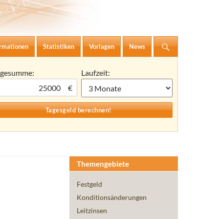
ormationen
Statistiken
Vorlagen
News
agesumme:
Laufzeit:
€
Themengebiete
Festgeld
Konditionsänderungen
Leitzinsen