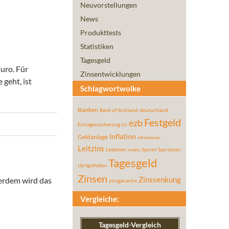
Neuvorstellungen
News
Produkttests
Statistiken
Tagesgeld
uro. Für
Zinsentwicklungen
 geht, ist
Schlagwortwolke
Banken
Bank of Scotland
deutschland
Festgeld
ezb
Einlagensicherung
EU
Inflation
Geldanlage
inflationsrate
Leitzins
Leitzinsen
Sparen
Sparzinsen
rendite
Tagesgeld
startguthaben
Zinsen
ßerdem wird das
Zinssenkung
zinsgarantie
Vergleiche:
Tagesgeld-Vergleich