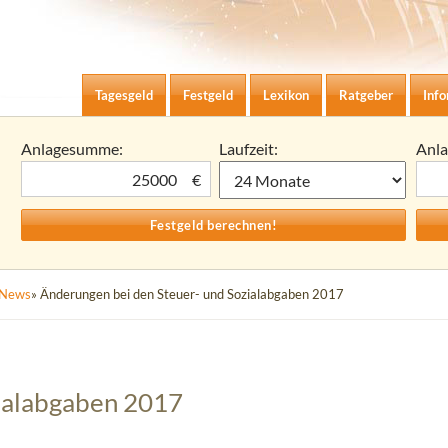
Zum Inhalt springen
agesgeld-Zinsen berechnen
Tagesgeld
Festgeld
Lexikon
Ratgeber
Inf
Anlagesumme:
Laufzeit:
Anl
€
News
» Änderungen bei den Steuer- und Sozialabgaben 2017
ialabgaben 2017