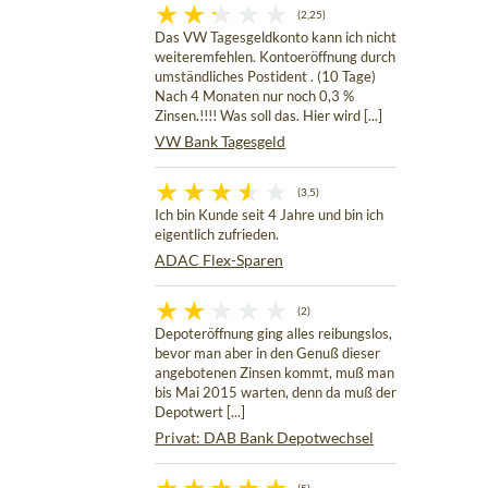
(2,25)
Das VW Tagesgeldkonto kann ich nicht
weiteremfehlen. Kontoeröffnung durch
umständliches Postident . (10 Tage)
Nach 4 Monaten nur noch 0,3 %
Zinsen.!!!! Was soll das. Hier wird [...]
VW Bank Tagesgeld
(3,5)
Ich bin Kunde seit 4 Jahre und bin ich
eigentlich zufrieden.
ADAC Flex-Sparen
(2)
Depoteröffnung ging alles reibungslos,
bevor man aber in den Genuß dieser
angebotenen Zinsen kommt, muß man
bis Mai 2015 warten, denn da muß der
Depotwert [...]
Privat: DAB Bank Depotwechsel