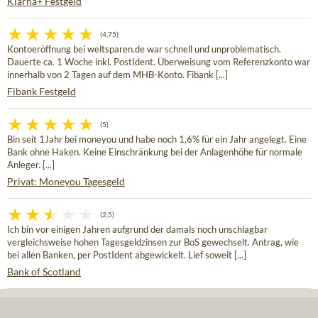
Klarna+ Festgeld
(4,75)
Kontoeröffnung bei weltsparen.de war schnell und unproblematisch.
Dauerte ca. 1 Woche inkl. PostIdent. Überweisung vom Referenzkonto war
innerhalb von 2 Tagen auf dem MHB-Konto. Fibank [...]
Fibank Festgeld
(5)
Bin seit 1Jahr bei moneyou und habe noch 1,6% für ein Jahr angelegt. Eine
Bank ohne Haken. Keine Einschränkung bei der Anlagenhöhe für normale
Anleger. [...]
Privat: Moneyou Tagesgeld
(2,5)
Ich bin vor einigen Jahren aufgrund der damals noch unschlagbar
vergleichsweise hohen Tagesgeldzinsen zur BoS gewechselt. Antrag, wie
bei allen Banken, per PostIdent abgewickelt. Lief soweit [...]
Bank of Scotland