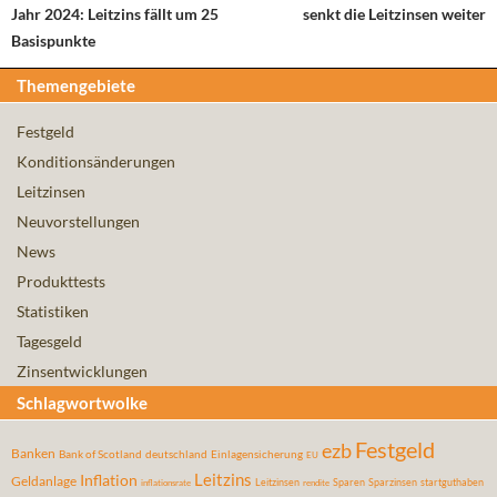
Jahr 2024: Leitzins fällt um 25
senkt die Leitzinsen weiter
Basispunkte
Themengebiete
Festgeld
Konditionsänderungen
Leitzinsen
Neuvorstellungen
News
Produkttests
Statistiken
Tagesgeld
Zinsentwicklungen
Schlagwortwolke
Festgeld
ezb
Banken
Bank of Scotland
deutschland
Einlagensicherung
EU
Leitzins
Inflation
Geldanlage
Leitzinsen
Sparen
Sparzinsen
startguthaben
inflationsrate
rendite