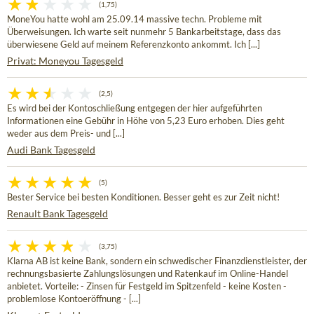
(1,75)
MoneYou hatte wohl am 25.09.14 massive techn. Probleme mit
Überweisungen. Ich warte seit nunmehr 5 Bankarbeitstage, dass das
überwiesene Geld auf meinem Referenzkonto ankommt. Ich [...]
Privat: Moneyou Tagesgeld
(2,5)
Es wird bei der Kontoschließung entgegen der hier aufgeführten
Informationen eine Gebühr in Höhe von 5,23 Euro erhoben. Dies geht
weder aus dem Preis- und [...]
Audi Bank Tagesgeld
(5)
Bester Service bei besten Konditionen. Besser geht es zur Zeit nicht!
Renault Bank Tagesgeld
(3,75)
Klarna AB ist keine Bank, sondern ein schwedischer Finanzdienstleister, der
rechnungsbasierte Zahlungslösungen und Ratenkauf im Online-Handel
anbietet. Vorteile: - Zinsen für Festgeld im Spitzenfeld - keine Kosten -
problemlose Kontoeröffnung - [...]