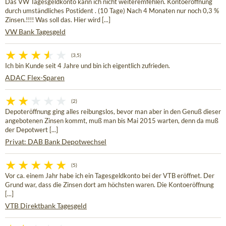
Das VW Tagesgeldkonto kann ich nicht weiteremfehlen. Kontoeröffnung
durch umständliches Postident . (10 Tage) Nach 4 Monaten nur noch 0,3 %
Zinsen.!!!! Was soll das. Hier wird [...]
VW Bank Tagesgeld
(3,5)
Ich bin Kunde seit 4 Jahre und bin ich eigentlich zufrieden.
ADAC Flex-Sparen
(2)
Depoteröffnung ging alles reibungslos, bevor man aber in den Genuß dieser
angebotenen Zinsen kommt, muß man bis Mai 2015 warten, denn da muß
der Depotwert [...]
Privat: DAB Bank Depotwechsel
(5)
Vor ca. einem Jahr habe ich ein Tagesgeldkonto bei der VTB eröffnet. Der
Grund war, dass die Zinsen dort am höchsten waren. Die Kontoeröffnung
[...]
VTB Direktbank Tagesgeld