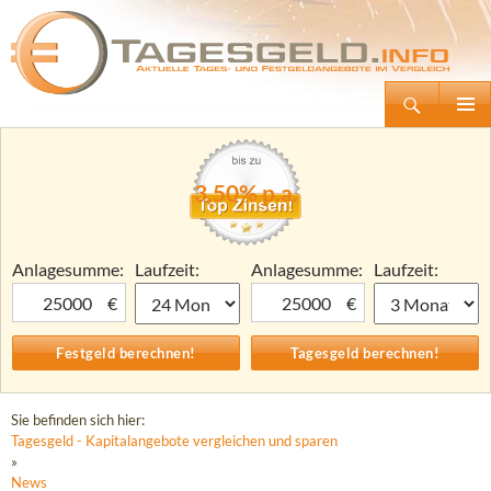
Suchen
Tagesgeld.info – Tagesgeldkonten vergleichen und Tagesgeld-Zinsen berechnen
Zum
Primäre
Inhalt
Menü
springen
3,50% p.a.
Anlagesumme:
Laufzeit:
Anlagesumme:
Laufzeit:
€
€
Sie befinden sich hier:
Tagesgeld - Kapitalangebote vergleichen und sparen
»
News