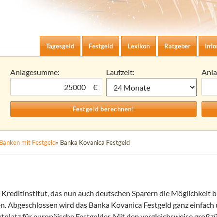
Zum Inhalt springen
agesgeld-Zinsen berechnen
Tagesgeld
Festgeld
Lexikon
Ratgeber
Inf
Anlagesumme:
Laufzeit:
Anl
€
Banken mit Festgeld
» Banka Kovanica Festgeld
 Kreditinstitut, das nun auch deutschen Sparern die Möglichkeit b
ren. Abgeschlossen wird das Banka Kovanica Festgeld ganz einfach 
platz für europäische Festgelder. Mit den vergleichsweise großz