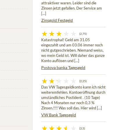
attraktiver waren. Leider sind die
Zinsen jetzt gefallen. Der Service am
[...]
Zinsgold Festgeld
(2,75)
Katastrophal! Geld am 31.05
eingezahlt und am 03.06 immer noch
nicht gutgeschrieben. Niemand weiss,
wo mein Geld ist. Will daher das ganze
Konto auflösen und [...]
Postova banka Tagesgeld
(2,25)
Das VW Tagesgeldkonto kann ich nicht
weiteremfehlen. Kontoeröffnung durch
umständliches Postident . (10 Tage)
Nach 4 Monaten nur noch 0,3 %
Zinsen.!!!! Was soll das. Hier wird [...]
VW Bank Tagesgeld
(3,5)