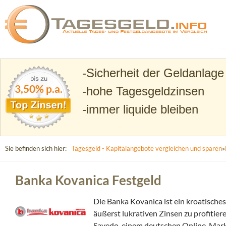
Suchen
Tagesgeld.info – Tagesgeldkonten vergleichen und T
Sicherheit der Geldanlage
3,50% p.a.
hohe Tagesgeldzinsen
immer liquide bleiben
Sie befinden sich hier:
Tagesgeld - Kapitalangebote vergleichen und sparen
»
Banka Kovanica Festgeld
Die Banka Kovanica ist ein kroatisches
äußerst lukrativen Zinsen zu profitie
Savedo, einem deutschen Online-Markt