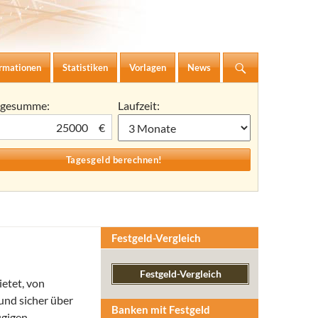
ormationen
Statistiken
Vorlagen
News
agesumme:
Laufzeit:
€
Festgeld-Vergleich
Festgeld-Vergleich
ietet, von
und sicher über
Banken mit Festgeld
ügigen