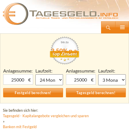
Suchen
Tagesgeld.info – Tagesgeldkonten vergleichen und Tagesgeld-Zinsen berechnen
Zum
Primäre
Inhalt
Menü
springen
3,50% p.a.
Anlagesumme:
Laufzeit:
Anlagesumme:
Laufzeit:
€
€
Sie befinden sich hier:
Tagesgeld - Kapitalangebote vergleichen und sparen
»
Banken mit Festgeld