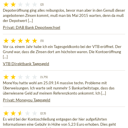
(2)
Depoteröffnung ging alles reibungslos, bevor man aber in den Genuß dieser
angebotenen Zinsen kommt, muß man bis Mai 2015 warten, denn da muß
der Depotwert [...]
Privat: DAB Bank Depotwechsel
(5)
Vor ca. einem Jahr habe ich ein Tagesgeldkonto bei der VTB eröffnet. Der
Grund war, dass die Zinsen dort am höchsten waren. Die Kontoeröffnung
[...]
VTB Direktbank Tagesgeld
(1,75)
MoneYou hatte wohl am 25.09.14 massive techn. Probleme mit
Überweisungen. Ich warte seit nunmehr 5 Bankarbeitstage, dass das
überwiesene Geld auf meinem Referenzkonto ankommt. Ich [...]
Privat: Moneyou Tagesgeld
(2,5)
Es wird bei der Kontoschließung entgegen der hier aufgeführten
Informationen eine Gebühr in Höhe von 5,23 Euro erhoben. Dies geht