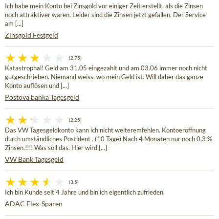
Ich habe mein Konto bei Zinsgold vor einiger Zeit erstellt, als die Zinsen
noch attraktiver waren. Leider sind die Zinsen jetzt gefallen. Der Service
am [...]
Zinsgold Festgeld
(2,75)
Katastrophal! Geld am 31.05 eingezahlt und am 03.06 immer noch nicht
gutgeschrieben. Niemand weiss, wo mein Geld ist. Will daher das ganze
Konto auflösen und [...]
Postova banka Tagesgeld
(2,25)
Das VW Tagesgeldkonto kann ich nicht weiteremfehlen. Kontoeröffnung
durch umständliches Postident . (10 Tage) Nach 4 Monaten nur noch 0,3 %
Zinsen.!!!! Was soll das. Hier wird [...]
VW Bank Tagesgeld
(3,5)
Ich bin Kunde seit 4 Jahre und bin ich eigentlich zufrieden.
ADAC Flex-Sparen