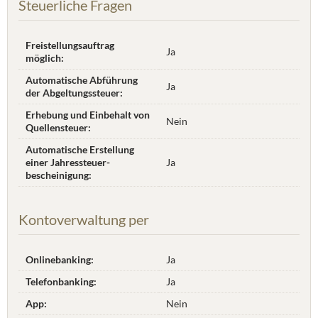
Steuerliche Fragen
Freistellungsauftrag
Ja
möglich:
Automatische Abführung
Ja
der Abgeltungssteuer:
Erhebung und Einbehalt von
Nein
Quellensteuer:
Automatische Erstellung
einer Jahres­steuer­
Ja
bescheinigung:
Kontoverwaltung per
Onlinebanking:
Ja
Telefonbanking:
Ja
App:
Nein