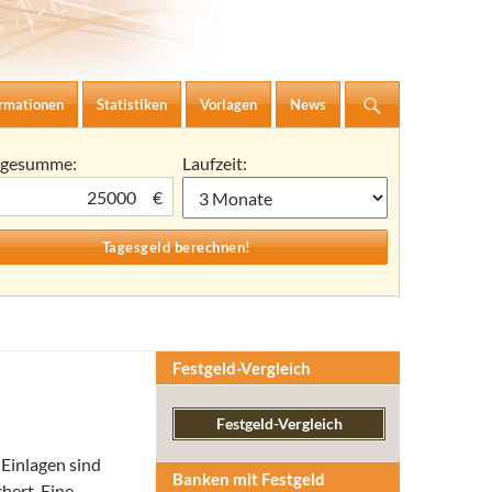
ormationen
Statistiken
Vorlagen
News
agesumme:
Laufzeit:
€
Festgeld-Vergleich
Festgeld-Vergleich
 Einlagen sind
Banken mit Festgeld
hert. Eine