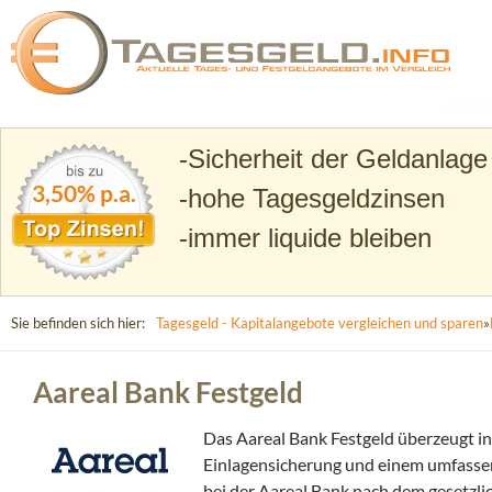
Suchen
Tagesgeld.info – Tagesgeldkonten vergleichen und T
Sicherheit der Geldanlage
3,50% p.a.
hohe Tagesgeldzinsen
immer liquide bleiben
Sie befinden sich hier:
Tagesgeld - Kapitalangebote vergleichen und sparen
»
Aareal Bank Festgeld
Das Aareal Bank Festgeld überzeugt in
Einlagensicherung und einem umfassend
bei der Aareal Bank nach dem gesetzli