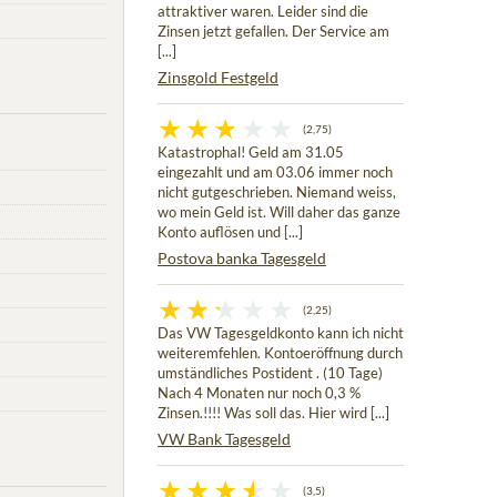
attraktiver waren. Leider sind die
Zinsen jetzt gefallen. Der Service am
[...]
Zinsgold Festgeld
(2,75)
Katastrophal! Geld am 31.05
eingezahlt und am 03.06 immer noch
nicht gutgeschrieben. Niemand weiss,
wo mein Geld ist. Will daher das ganze
Konto auflösen und [...]
Postova banka Tagesgeld
(2,25)
Das VW Tagesgeldkonto kann ich nicht
weiteremfehlen. Kontoeröffnung durch
umständliches Postident . (10 Tage)
Nach 4 Monaten nur noch 0,3 %
Zinsen.!!!! Was soll das. Hier wird [...]
VW Bank Tagesgeld
(3,5)