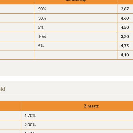
50%
3,87
30%
4,60
5%
4,50
10%
3,20
5%
4,75
4,10
eld
Zinssatz
1,70%
2,00%