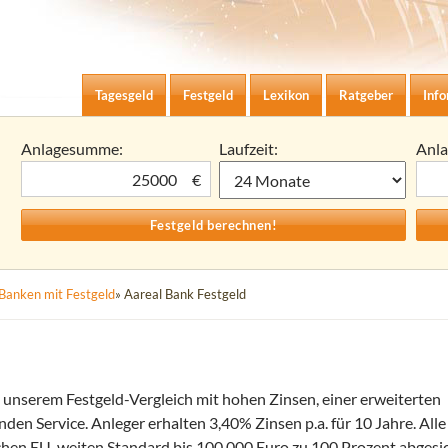
Zum Inhalt springen
agesgeld-Zinsen berechnen
Tagesgeld
Festgeld
Lexikon
Ratgeber
Inf
Anlagesumme:
Laufzeit:
Anl
€
Banken mit Festgeld
» Aareal Bank Festgeld
 unserem Festgeld-Vergleich mit hohen Zinsen, einer erweiterten
en Service. Anleger erhalten 3,40% Zinsen p.a. für 10 Jahre. Alle
chen EU-weiten Standard bis 100.000 Euro zu 100 Prozent abgesic