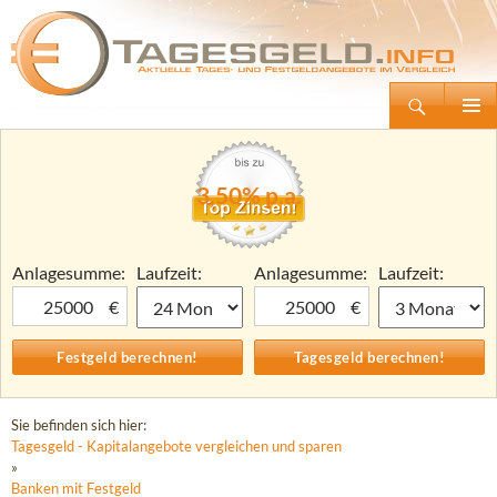
Suchen
Tagesgeld.info – Tagesgeldkonten vergleichen und Tagesgeld-Zinsen berechnen
Zum
Primäre
Inhalt
Menü
springen
3,50% p.a.
Anlagesumme:
Laufzeit:
Anlagesumme:
Laufzeit:
€
€
Sie befinden sich hier:
Tagesgeld - Kapitalangebote vergleichen und sparen
»
Banken mit Festgeld